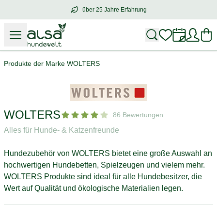
über 25 Jahre Erfahrung
über
25 Jahre Erfahrung
– mit Herz für 
Produkte der Marke WOLTERS
WOLTERS
86 Bewertungen
Alles für Hunde- & Katzenfreunde
Hundezubehör von WOLTERS bietet eine große Auswahl an
hochwertigen Hundebetten, Spielzeugen und vielem mehr.
WOLTERS Produkte sind ideal für alle Hundebesitzer, die
Wert auf Qualität und ökologische Materialien legen.