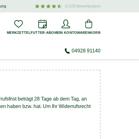
dung
(5.029 Bewertungen)
iten, Highlights und attraktive Sonderaktionen für Ihren Hund –
jetzt anmelden
!
MERKZETTEL
FUTTER-ABO
MEIN KONTO
WARENKORB
04928 91140
fsfrist beträgt 28 Tage ab dem Tag, an
mmen haben bzw. hat. Um Ihr Widerrufsrecht