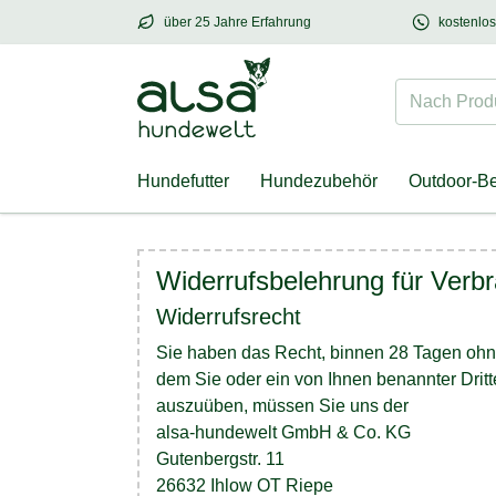
über 25 Jahre Erfahrung
kostenlo
über
25 Jahre Erfahrung
– mit Herz für Hund
Nach Produk
Hundefutter
Hundezubehör
Outdoor-B
Widerrufsbelehrung für Verb
Widerrufsrecht
Sie haben das Recht, binnen 28 Tagen ohne
dem Sie oder ein von Ihnen benannter Dritte
auszuüben, müssen Sie uns der
alsa-hundewelt GmbH & Co. KG
Gutenbergstr. 11
26632 Ihlow OT Riepe