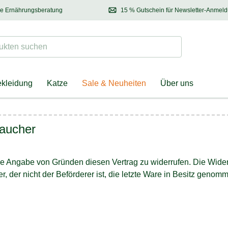
se Ernährungsberatung
15 % Gutschein für Newsletter-Anmel
 & Halter
Kontaktieren Sie unsere
Ernährungsberatung:
Entdecken Sie Neuhe
Tel.:
04928 – 9114 33
(Mo-Fr: 8.30 - 12.30 Uhr)
oder
per E-Mail
Suchen
ten suchen
ekleidung
Katze
Sale & Neuheiten
Über uns
raucher
 Angabe von Gründen diesen Vertrag zu widerrufen. Die Widerru
r, der nicht der Beförderer ist, die letzte Ware in Besitz geno