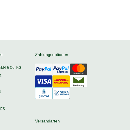
kt
Zahlungsoptionen
mbH & Co. KG
1
0
ps)
Versandarten