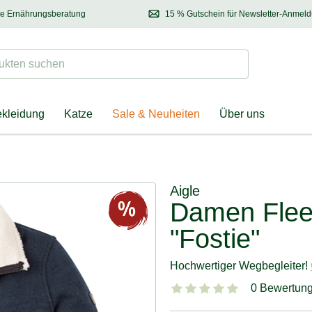
se Ernährungsberatung
15 % Gutschein für Newsletter-Anmel
 & Halter
Kontaktieren Sie unsere
Ernährungsberatung:
Entdecken Sie Neuhe
Tel.:
04928 – 9114 33
(Mo-Fr: 8.30 - 12.30 Uhr)
oder
per E-Mail
Suchen
ten suchen
ekleidung
Katze
Sale & Neuheiten
Über uns
Aigle
Damen Flee
"Fostie"
Hochwertiger Wegbegleiter!
0 Bewertun