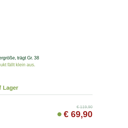
größe, trägt Gr. 38
t fällt klein aus.
f Lager
€
119,90
€
69,90