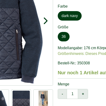
Farbe
dark navy
Größe
36
Modellangabe: 176 cm Körper
Größenhinweis: Dieses Produk
Bestell-Nr.: 350308
Nur noch 1 Artikel au
Menge
-
+