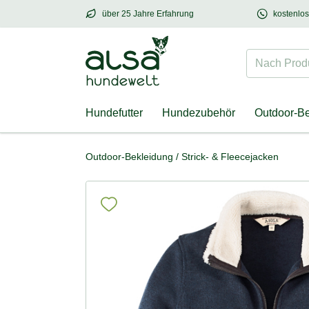
über 25 Jahre Erfahrung
kostenlo
über
25 Jahre Erfahrung
– mit Herz für Hund
Nach Produk
Hundefutter
Hundezubehör
Outdoor-B
Outdoor-Bekleidung
/
Strick- & Fleecejacken