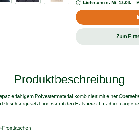
Liefertermin: Mi. 12.08. – M
Zum Futt
Produktbeschreibung
pazierfähigem Polyestermaterial kombiniert mit einer Obersei
m Plüsch abgesetzt und wärmt den Halsbereich dadurch angeneh
s-Fronttaschen