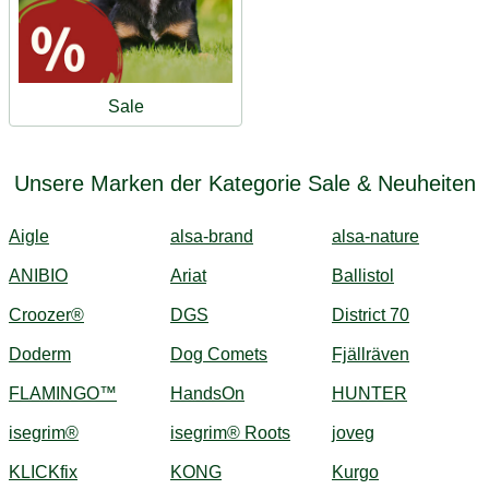
Sale
Unsere Marken der Kategorie Sale & Neuheiten
Aigle
alsa-brand
alsa-nature
ANIBIO
Ariat
Ballistol
Croozer®
DGS
District 70
Doderm
Dog Comets
Fjällräven
FLAMINGO™
HandsOn
HUNTER
isegrim®
isegrim® Roots
joveg
KLICKfix
KONG
Kurgo