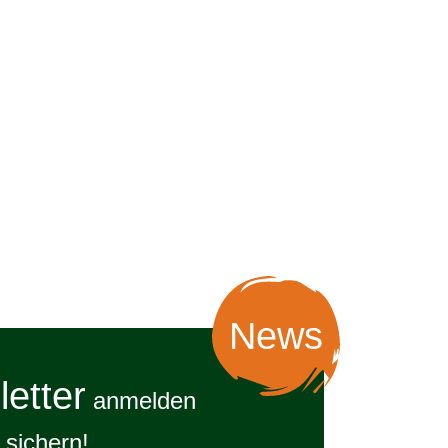
News
etter
anmelden
sichern!