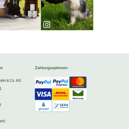
kt
Zahlungsoptionen
mbH & Co. KG
1
0
ps)