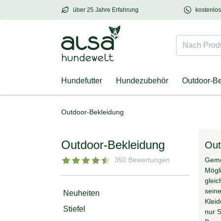
über 25 Jahre Erfahrung
kostenlo
über
25 Jahre Erfahrung
– mit Herz für Hund
Nach Produk
Hundefutter
Hundezubehör
Outdoor-B
Outdoor-Bekleidung
Outdoor-Bekleidung
Out
350 Bewertungen
Geme
Mögli
gleic
seine
Neuheiten
Kleid
Stiefel
nur 