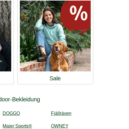
Sale
door-Bekleidung
DOGGO
Fjällräven
Maier Sports®
OWNEY