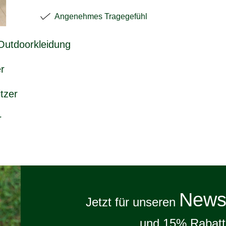
Angenehmes Tragegefühl
 Outdoorkleidung
r
tzer
r
Newsl
Jetzt für unseren
und 15% Rabatt 