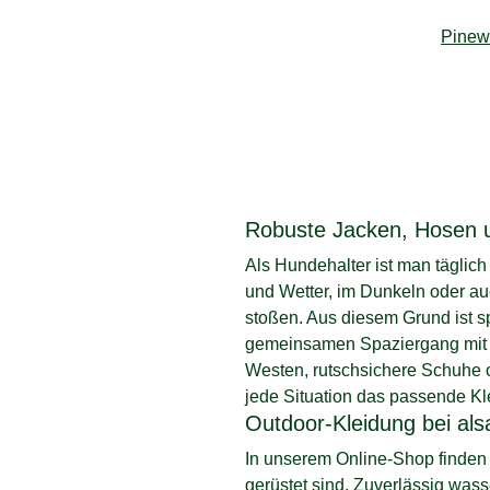
Pine
Robuste Jacken, Hosen 
Als Hundehalter ist man tägli
und Wetter, im Dunkeln oder a
stoßen. Aus diesem Grund ist sp
gemeinsamen Spaziergang mit d
Westen, rutschsichere Schuhe o
jede Situation das passende Kl
Outdoor-Kleidung bei al
In unserem Online-Shop finden S
gerüstet sind. Zuverlässig was