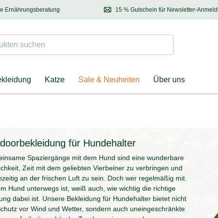
se Ernährungsberatung
15 % Gutschein für Newsletter-Anmel
 & Halter
Kontaktieren Sie unsere
Ernährungsberatung:
Entdecken Sie Neuhe
Tel.:
04928 – 9114 33
(Mo-Fr: 8.30 - 12.30 Uhr)
oder
per E-Mail
Suchen
ten suchen
ekleidung
Katze
Sale & Neuheiten
Über uns
doorbekleidung für Hundehalter
insame Spaziergänge mit dem Hund sind eine wunderbare
chkeit, Zeit mit dem geliebten Vierbeiner zu verbringen und
hzeitig an der frischen Luft zu sein. Doch wer regelmäßig mit
m Hund unterwegs ist, weiß auch, wie wichtig die richtige
ung dabei ist. Unsere Bekleidung für Hundehalter bietet nicht
Schutz vor Wind und Wetter, sondern auch uneingeschränkte