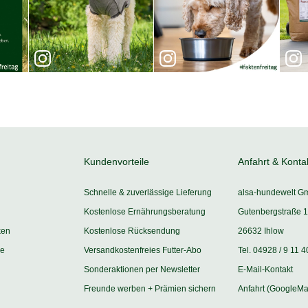
Kundenvorteile
Anfahrt & Konta
Schnelle & zuverlässige Lieferung
alsa-hundewelt G
Kostenlose Ernährungsberatung
Gutenbergstraße 1
ken
Kostenlose Rücksendung
26632 Ihlow
ie
Versandkostenfreies Futter-Abo
Tel. 04928 / 9 11 4
Sonderaktionen per Newsletter
E-Mail-Kontakt
Freunde werben + Prämien sichern
Anfahrt (GoogleMa