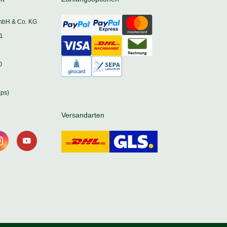
mbH & Co. KG
1
0
ps)
Versandarten