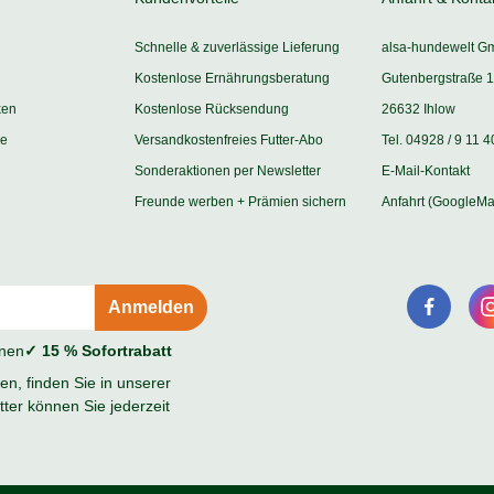
Schnelle & zuverlässige Lieferung
alsa-hundewelt G
Kostenlose Ernährungsberatung
Gutenbergstraße 1
ken
Kostenlose Rücksendung
26632 Ihlow
ie
Versandkostenfreies Futter-Abo
Tel. 04928 / 9 11 4
Sonderaktionen per Newsletter
E-Mail-Kontakt
Freunde werben + Prämien sichern
Anfahrt (GoogleMa
onen
✓ 15 % Sofortrabatt
n, finden Sie in unserer
ter können Sie jederzeit