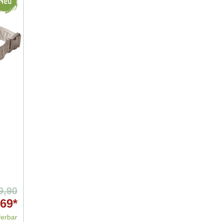
9,90
,69*
ferbar