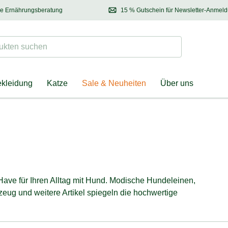
se Ernährungsberatung
15 % Gutschein für Newsletter-Anmel
 & Halter
Kontaktieren Sie unsere
Ernährungsberatung:
Entdecken Sie Neuhe
Tel.:
04928 – 9114 33
(Mo-Fr: 8.30 - 12.30 Uhr)
oder
per E-Mail
Suchen
ten suchen
ekleidung
Katze
Sale & Neuheiten
Über uns
ve für Ihren Alltag mit Hund. Modische Hundeleinen,
eug und weitere Artikel spiegeln die hochwertige