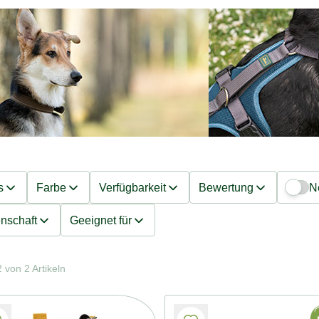
s
Farbe
Verfügbarkeit
Bewertung
N
nschaft
Geeignet für
 von 2 Artikeln