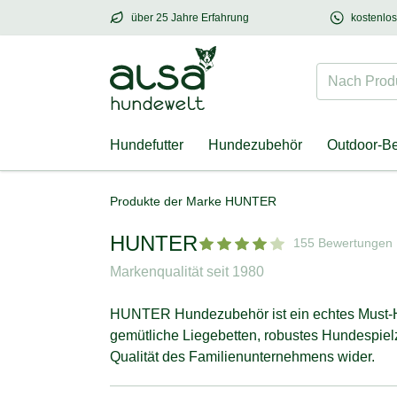
über 25 Jahre Erfahrung
kostenlo
über
25 Jahre Erfahrung
– mit Herz für Hund
Nach Produk
Hundefutter
Hundezubehör
Outdoor-B
Produkte der Marke HUNTER
HUNTER
155 Bewertungen
Markenqualität seit 1980
HUNTER Hundezubehör ist ein echtes Must-Ha
gemütliche Liegebetten, robustes Hundespielz
Qualität des Familienunternehmens wider.