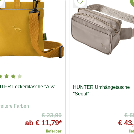
ER Leckerlitasche "Alva"
HUNTER Umhängetasche
"Seoul"
eitere Farben
€ 23,90
€ 5
ab
€ 11,79*
€ 43
lieferbar
lie