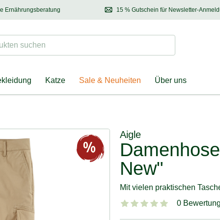
se Ernährungsberatung
15 % Gutschein für Newsletter-Anmel
 & Halter
Kontaktieren Sie unsere
Ernährungsberatung:
Entdecken Sie Neuhe
Tel.:
04928 – 9114 33
(Mo-Fr: 8.30 - 12.30 Uhr)
oder
per E-Mail
Suchen
ten suchen
ekleidung
Katze
Sale & Neuheiten
Über uns
Aigle
Damenhose 
New"
Mit vielen praktischen Tasc
0 Bewertun