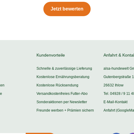
Jetzt bewerten
Kundenvorteile
Anfahrt & Konta
Schnelle & zuverlässige Lieferung
alsa-hundewelt G
Kostenlose Ernährungsberatung
Gutenbergstraße 1
ken
Kostenlose Rücksendung
26632 Ihlow
ie
Versandkostenfreies Futter-Abo
Tel. 04928 / 9 11 4
Sonderaktionen per Newsletter
E-Mail-Kontakt
Freunde werben + Prämien sichern
Anfahrt (GoogleMa