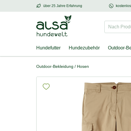
über 25 Jahre Erfahrung
kostenlo
über
25 Jahre Erfahrung
– mit Herz für Hund
Nach Produk
Hundefutter
Hundezubehör
Outdoor-B
Outdoor-Bekleidung
/
Hosen