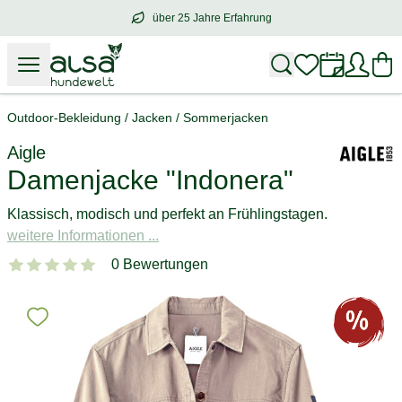
über 25 Jahre Erfahrung
über
25 Jahre Erfahrung
– mit Herz für 
Outdoor-Bekleidung
/
Jacken
/
Sommerjacken
Aigle
Damenjacke "Indonera"
Klassisch, modisch und perfekt an Frühlingstagen.
weitere Informationen ...
0 Bewertungen