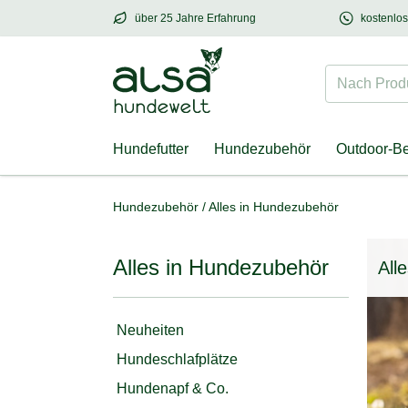
über 25 Jahre Erfahrung
kostenlo
über
25 Jahre Erfahrung
– mit Herz für Hund
Nach Produk
Hundefutter
Hundezubehör
Outdoor-B
Hundezubehör
/
Alles in Hundezubehör
Alles in Hundezubehör
All
Neuheiten
Hundeschlafplätze
Hundenapf & Co.