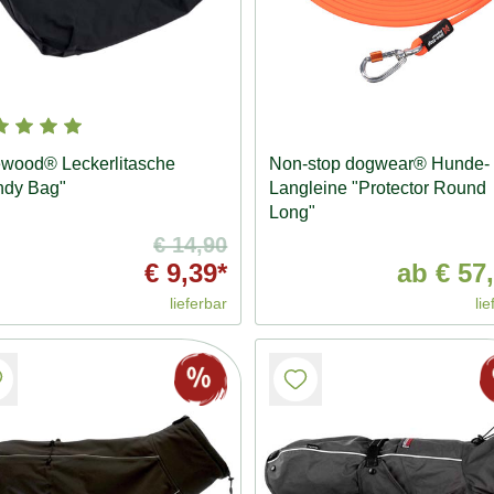
wood® Leckerlitasche
Non-stop dogwear® Hunde-
ndy Bag"
Langleine "Protector Round
Long"
€ 14,90
€ 9,39*
ab
€ 57,
lieferbar
lie