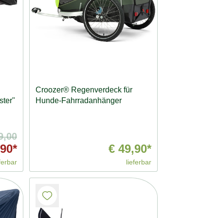
Croozer® Regenverdeck für
ter"
Hunde-Fahrradanhänger
9,00
90*
€ 49,90*
ferbar
lieferbar