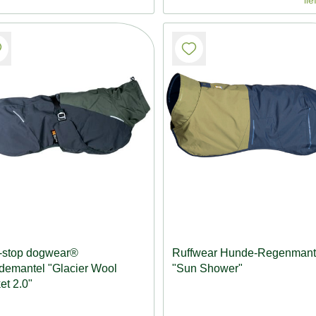
lie
-stop dogwear®
Ruffwear Hunde-Regenmant
emantel "Glacier Wool
"Sun Shower"
et 2.0"