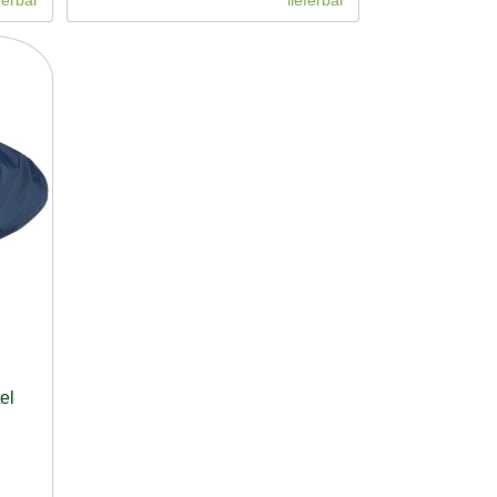
ferbar
lieferbar
el