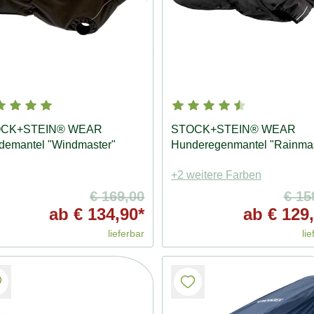
CK+STEIN® WEAR
STOCK+STEIN® WEAR
demantel "Windmaster"
Hunderegenmantel "Rainmas
+2 weitere Farben
€ 169,00
€ 15
ab
€ 134,90*
ab
€ 129,
lieferbar
lie