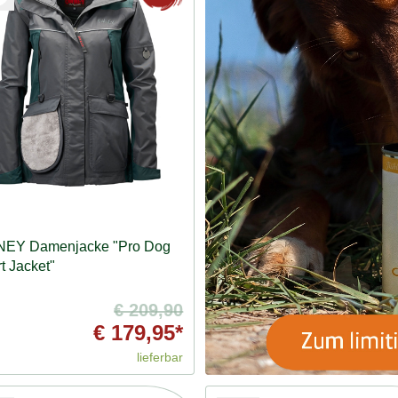
EY Damenjacke "Pro Dog
t Jacket"
€ 209,90
€ 179,95*
lieferbar