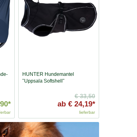
nde-
HUNTER Hundemantel
"Uppsala Softshell"
€ 33,50
,90*
ab
€ 24,19*
ferbar
lieferbar