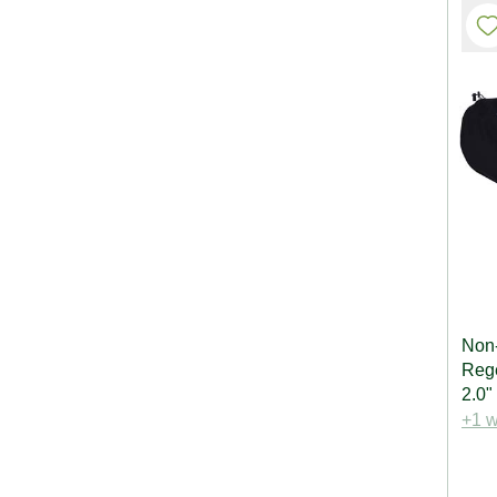
Non
Rege
2.0"
+1 w