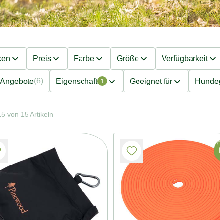
ken
Preis
Farbe
Größe
Verfügbarkeit
(6)
Angebote
Eigenschaft
Geeignet für
Hunde
1
5 von 15 Artikeln