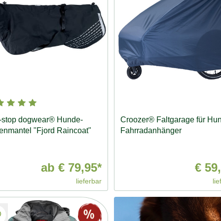
-stop dogwear® Hunde-
Croozer® Faltgarage für Hu
nmantel "Fjord Raincoat"
Fahrradanhänger
ab
€ 79,95*
€ 59
lieferbar
lie