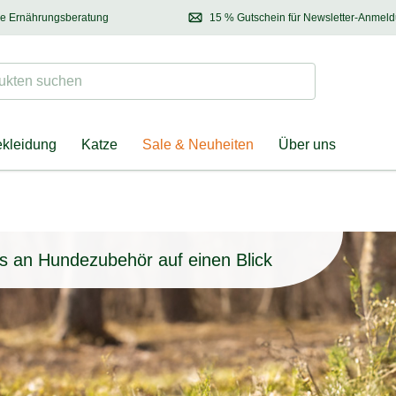
se Ernährungsberatung
15 % Gutschein für Newsletter-Anmel
 & Halter
Kontaktieren Sie unsere
Ernährungsberatung:
Entdecken Sie Neuhe
Tel.:
04928 – 9114 33
(Mo-Fr: 8.30 - 12.30 Uhr)
oder
per E-Mail
Suchen
ten suchen
ekleidung
Katze
Sale & Neuheiten
Über uns
es an Hundezubehör auf einen Blick