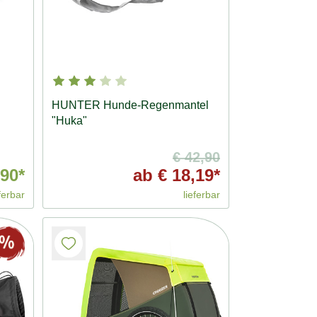
HUNTER Hunde-Regenmantel
"Huka"
€ 42,90
90*
ab
€ 18,19*
ferbar
lieferbar