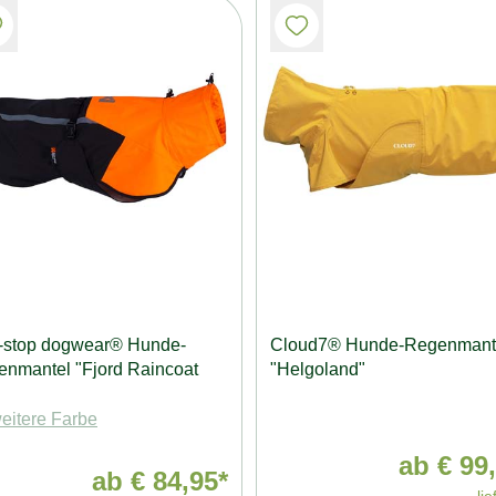
-stop dogwear® Hunde-
Cloud7® Hunde-Regenmant
nmantel "Fjord Raincoat
"Helgoland"
eitere Farbe
ab
€ 99,
ab
€ 84,95*