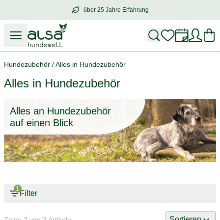
über 25 Jahre Erfahrung
über
25 Jahre Erfahrung
– mit Herz für 
Hundezubehör
/
Alles in Hundezubehör
Alles in Hundezubehör
Alles an Hundezubehör
auf einen Blick
1
Filter
Sortieren
Zeige 3 von 3 Artikeln