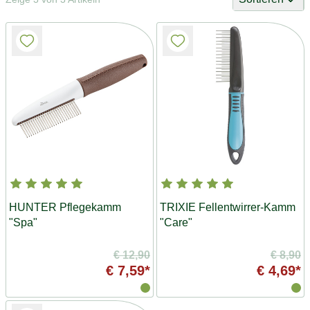
HUNTER Pflegekamm
TRIXIE Fellentwirrer-Kamm
"Spa"
"Care"
€ 12,90
€ 8,90
€ 7,59*
€ 4,69*