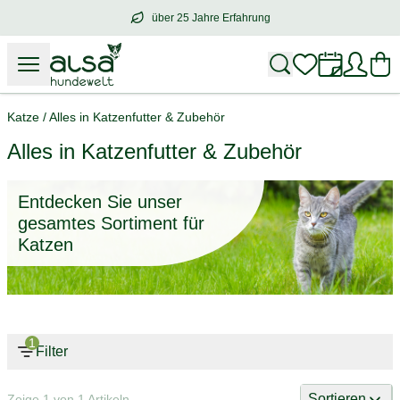
über 25 Jahre Erfahrung
über
25 Jahre Erfahrung
– mit Herz für 
Katze
/
Alles in Katzenfutter & Zubehör
Alles in Katzenfutter & Zubehör
Entdecken Sie unser
gesamtes Sortiment für
Katzen
1
Filter
Sortieren
Zeige 1 von 1 Artikeln