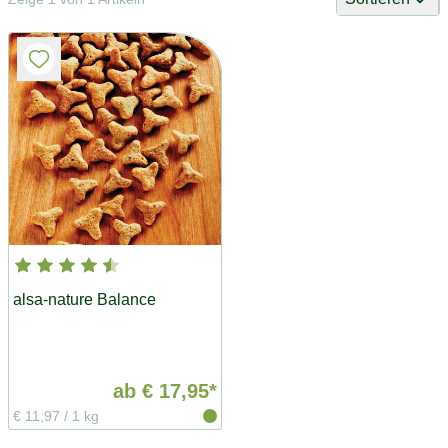
alsa-nature Balance
ab
€ 17,95*
€ 11,97
/
1 kg