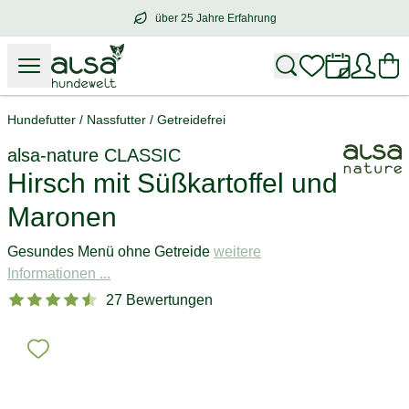
über 25 Jahre Erfahrung
über
25 Jahre Erfahrung
– mit Herz für 
Hundefutter
/
Nassfutter
/
Getreidefrei
alsa-nature
CLASSIC
Hirsch mit Süßkartoffel und
Maronen
Gesundes Menü ohne Getreide
weitere
Informationen ...
27 Bewertungen