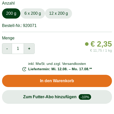
Anzahl
200 g
6 x 200 g
12 x 200 g
Bestell-Nr.: 920071
Menge
€
2,35
-
+
€
11,75 / 1 kg
inkl. MwSt. und
zzgl. Versandkosten
Liefertermin: Mi. 12.08. – Mo. 17.08.**
In den Warenkorb
Zum Futter-Abo hinzufügen
-10%