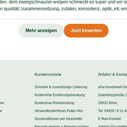
hmeckt es super und wir sind
r qualität: zusammensetzung, zutaten, konsistenz, optik, etc wir
v überrascht. daher absolute empfehlung.
Mehr anzeigen
Jetzt bewerten
Kundenvorteile
Anfahrt & Konta
Schnelle & zuverlässige Lieferung
alsa-hundewelt G
Kostenlose Ernährungsberatung
Gutenbergstraße 1
ken
Kostenlose Rücksendung
26632 Ihlow
ie
Versandkostenfreies Futter-Abo
Tel. 04928 / 9 11 4
Sonderaktionen per Newsletter
E-Mail-Kontakt
Freunde werben + Prämien sichern
Anfahrt (GoogleMa