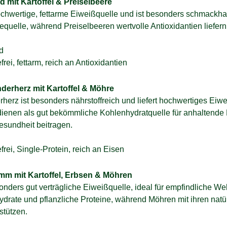
 mit Kartoffel & Preiselbeere
ochwertige, fettarme Eiweißquelle und ist besonders schmackhaft
iequelle, während Preiselbeeren wertvolle Antioxidantien liefe
d
rei, fettarm, reich an Antioxidantien
derherz mit Kartoffel & Möhre
herz ist besonders nährstoffreich und liefert hochwertiges Eiw
n dienen als gut bekömmliche Kohlenhydratquelle für anhaltend
esundheit beitragen.
frei, Single-Protein, reich an Eisen
mm mit Kartoffel, Erbsen & Möhren
onders gut verträgliche Eiweißquelle, ideal für empfindliche We
hydrate und pflanzliche Proteine, während Möhren mit ihren natü
stützen.