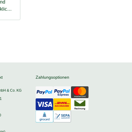
klich
kt
Zahlungsoptionen
mbH & Co. KG
1
0
ps)