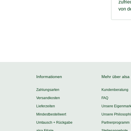
zufrieden. dem zwergschnauzer-welpen sc
von de
positi
Informationen
Mehr über alsa
Zahlungsarten
Kundenberatung
Versandkosten
FAQ
Lieferzeiten
Unsere Eigenmar
Mindestbestellwert
Unsere Philosoph
Umtausch + Rückgabe
Partnerprogramm
alsa Filiale
Stellenangebote