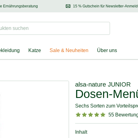
se Ernährungsberatung
15 % Gutschein für Newsletter-Anmel
 & Halter
Kontaktieren Sie unsere
Ernährungsberatung:
Entdecken Sie Neuhe
Tel.:
04928 – 9114 33
(Mo-Fr: 8.30 - 12.30 Uhr)
oder
per E-Mail
Suchen
ten suchen
ekleidung
Katze
Sale & Neuheiten
Über uns
alsa-nature
JUNIOR
Dosen-Men
Sechs Sorten zum Vorteilspr
55 Bewertun
Inhalt