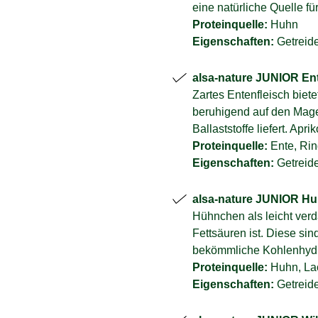
eine natürliche Quelle fü
Proteinquelle:
Huhn
Eigenschaften:
Getreide
alsa-nature JUNIOR Ent
Zartes Entenfleisch biet
beruhigend auf den Mage
Ballaststoffe liefert. Ap
Proteinquelle:
Ente, Ri
Eigenschaften:
Getreide
alsa-nature JUNIOR Huh
Hühnchen als leicht verd
Fettsäuren ist. Diese sin
bekömmliche Kohlenhydra
Proteinquelle:
Huhn, La
Eigenschaften:
Getreide