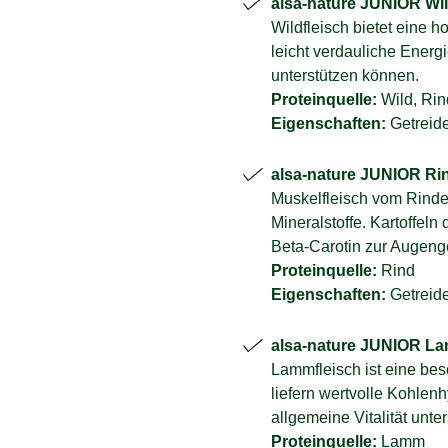
alsa-nature JUNIOR Wild
Wildfleisch bietet eine h
leicht verdauliche Energ
unterstützen können.
Proteinquelle:
Wild, Rin
Eigenschaften:
Getreidef
alsa-nature JUNIOR Rin
Muskelfleisch vom Rinder
Mineralstoffe. Kartoffel
Beta-Carotin zur Augeng
Proteinquelle:
Rind
Eigenschaften:
Getreide
alsa-nature JUNIOR La
Lammfleisch ist eine bes
liefern wertvolle Kohlen
allgemeine Vitalität unter
Proteinquelle:
Lamm