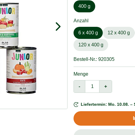
400 g
Anzahl
6 x 400 g
12 x 400 g
120 x 400 g
Bestell-Nr.: 920305
Menge
-
+
Liefertermin: Mo. 10.08. – 