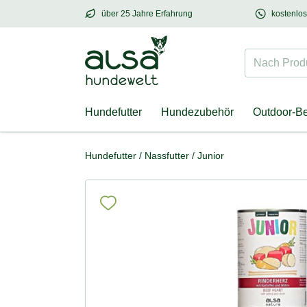
über 25 Jahre Erfahrung
kostenlo
über
25 Jahre Erfahrung
– mit Herz für Hund
Nach Produk
Hundefutter
Hundezubehör
Outdoor-B
Hundefutter
/
Nassfutter
/
Junior