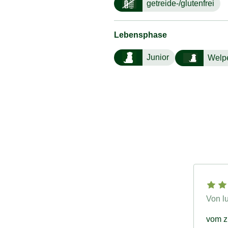
getreide-/glutenfrei
Lebensphase
Junior
Welp
Von lu
vom zü