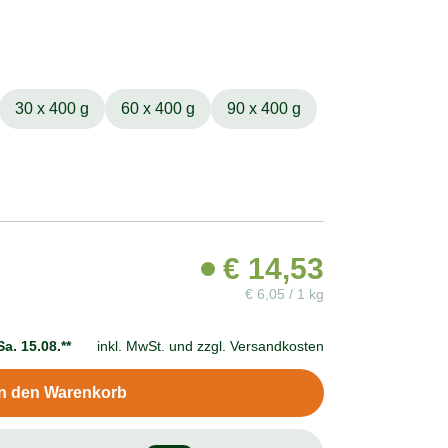
30 x 400 g
60 x 400 g
90 x 400 g
€
14,53
€
6,05 / 1 kg
Sa. 15.08.**
inkl. MwSt. und
zzgl. Versandkosten
In den Warenkorb