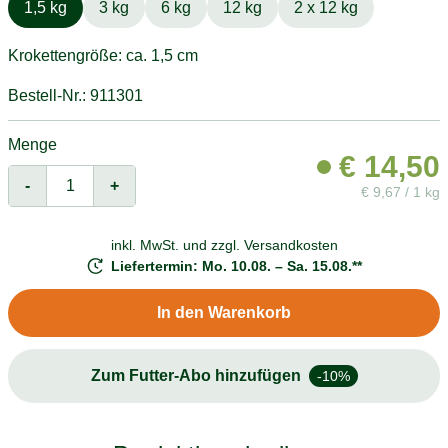
1,5 kg
3 kg
6 kg
12 kg
2 x 12 kg
Krokettengröße: ca. 1,5 cm
Bestell-Nr.: 911301
Menge
€
14,50
-
+
€
9,67 / 1 kg
inkl. MwSt. und
zzgl. Versandkosten
Liefertermin: Mo. 10.08. – Sa. 15.08.**
In den Warenkorb
Zum Futter-Abo hinzufügen
-10%