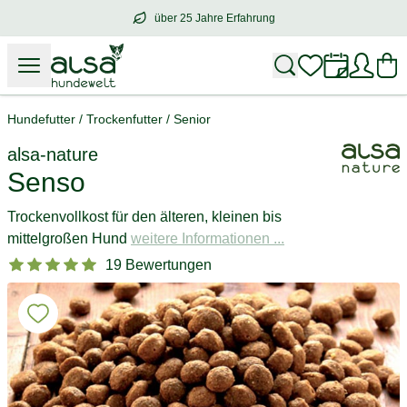
über 25 Jahre Erfahrung
über
25 Jahre Erfahrung
– mit Herz für 
Hundefutter
/
Trockenfutter
/
Senior
alsa-nature
Senso
Trockenvollkost für den älteren, kleinen bis
mittelgroßen Hund
weitere Informationen ...
19 Bewertungen