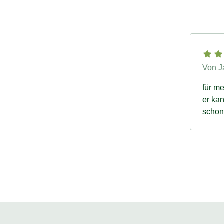
Von J
für me
er ka
schon 