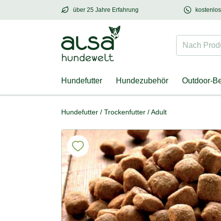
über 25 Jahre Erfahrung
kostenlo
über
25 Jahre Erfahrung
– mit Herz für Hund
Nach Produk
Hundefutter
Hundezubehör
Outdoor-B
Hundefutter
/
Trockenfutter
/
Adult