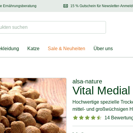
se Ernährungsberatung
15 % Gutschein für Newsletter-Anmel
 & Halter
Kontaktieren Sie unsere
Ernährungsberatung:
Entdecken Sie Neuhe
Tel.:
04928 – 9114 33
(Mo-Fr: 8.30 - 12.30 Uhr)
oder
per E-Mail
Suchen
ten suchen
ekleidung
Katze
Sale & Neuheiten
Über uns
alsa-nature
Vital Medial
Hochwertige spezielle Trock
mittel- und großwüchsigen 
14 Bewertun