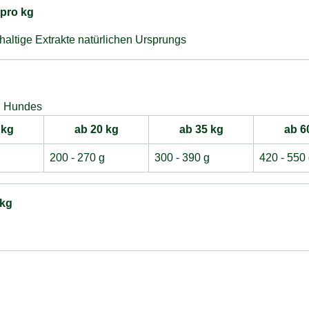
 pro kg
lhaltige Extrakte natürlichen Ursprungs
n Hundes
 kg
ab 20 kg
ab 35 kg
ab 6
g
200 - 270 g
300 - 390 g
420 - 550
 kg