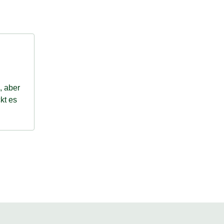
, aber
kt es