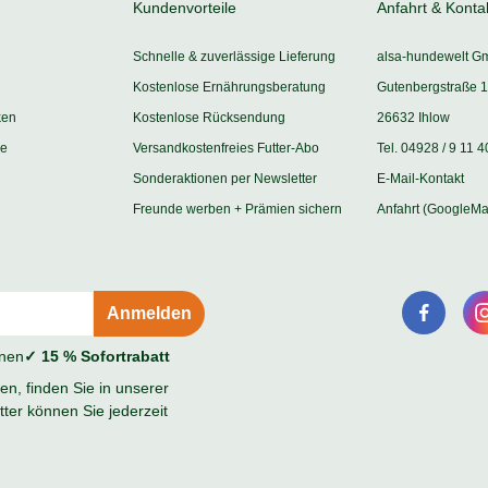
Kundenvorteile
Anfahrt & Konta
Schnelle & zuverlässige Lieferung
alsa-hundewelt G
Kostenlose Ernährungsberatung
Gutenbergstraße 1
ken
Kostenlose Rücksendung
26632 Ihlow
ie
Versandkostenfreies Futter-Abo
Tel. 04928 / 9 11 4
Sonderaktionen per Newsletter
E-Mail-Kontakt
Freunde werben + Prämien sichern
Anfahrt (GoogleMa
onen
✓ 15 % Sofortrabatt
n, finden Sie in unserer
ter können Sie jederzeit