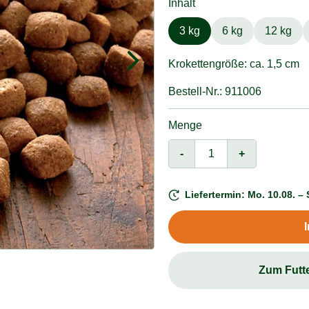
Inhalt
3 kg
6 kg
12 kg
Krokettengröße: ca. 1,5 cm
Bestell-Nr.: 911006
Menge
-
+
Liefertermin: Mo. 10.08. – 
Zum Futt