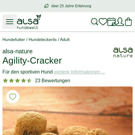
über 25 Jahre Erfahrung
über
25 Jahre Erfahrung
– mit Herz für 
Hundefutter
/
Hundeleckerlis
/
Adult
alsa-nature
Agility-Cracker
Für den sportiven Hund
weitere Informationen ...
23 Bewertungen