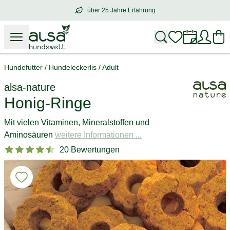
über 25 Jahre Erfahrung
über
25 Jahre Erfahrung
– mit Herz für 
Hundefutter
/
Hundeleckerlis
/
Adult
alsa-nature
Honig-Ringe
Mit vielen Vitaminen, Mineralstoffen und
Aminosäuren
weitere Informationen ...
20 Bewertungen