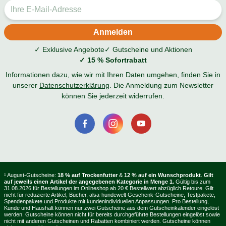
✓ Exklusive Angebote
✓ Gutscheine und Aktionen
✓ 15 % Sofortrabatt
Informationen dazu, wie wir mit Ihren Daten umgehen, finden Sie in
unserer
Datenschutzerklärung
. Die Anmeldung zum Newsletter
können Sie jederzeit widerrufen.
¹ August-Gutscheine:
18 % auf Trockenfutter
&
12 % auf ein Wunschprodukt
.
Gilt
auf jeweils einen Artikel der angegebenen Kategorie in Menge 1.
Gültig bis zum
31.08.2026 für Bestellungen im Onlineshop ab 20 € Bestellwert abzüglich Retoure. Gilt
nicht für reduzierte Artikel, Bücher, alsa-hundewelt Geschenk-Gutscheine, Testpakete,
Spendenpakete und Produkte mit kundenindividuellen Anpassungen. Pro Bestellung,
Kunde und Haushalt können nur zwei Gutscheine aus dem Gutscheinkalender eingelöst
werden. Gutscheine können nicht für bereits durchgeführte Bestellungen eingelöst sowie
nicht mit anderen Gutscheinen und Rabatten kombiniert werden. Gutscheine können