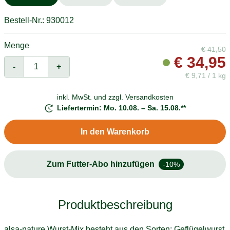
Bestell-Nr.: 930012
Menge
€
41,50
€
34,95
-
+
€
9,71 / 1 kg
inkl. MwSt. und
zzgl. Versandkosten
Liefertermin: Mo. 10.08. – Sa. 15.08.**
In den Warenkorb
Zum Futter-Abo hinzufügen
-10%
Produktbeschreibung
alsa-nature Wurst-Mix besteht aus den Sorten: Geflügelwurst