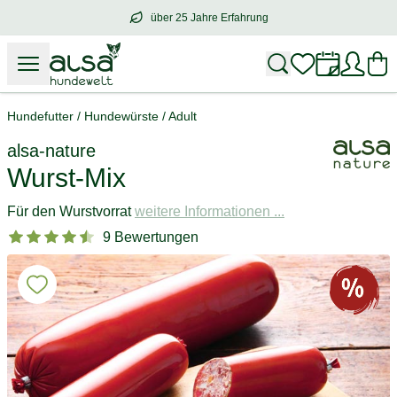
über 25 Jahre Erfahrung
über
25 Jahre Erfahrung
– mit Herz für 
Hundefutter
/
Hundewürste
/
Adult
alsa-nature
Wurst-Mix
Für den Wurstvorrat
weitere Informationen ...
9 Bewertungen