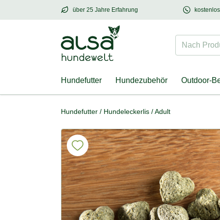
über 25 Jahre Erfahrung
kostenlo
über
25 Jahre Erfahrung
– mit Herz für Hund
Nach Produk
Hundefutter
Hundezubehör
Outdoor-B
Hundefutter
/
Hundeleckerlis
/
Adult