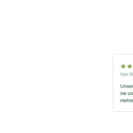
Von M
Unser Hund ist
sie und sie p
mehrer
auch s