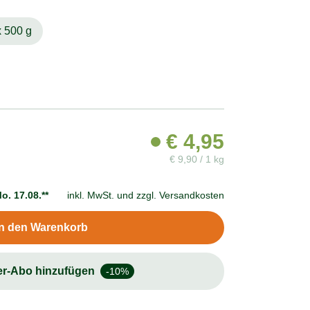
x 500 g
€
4,95
€
9,90 / 1 kg
o. 17.08.**
inkl. MwSt. und
zzgl. Versandkosten
In den Warenkorb
er-Abo hinzufügen
-10%