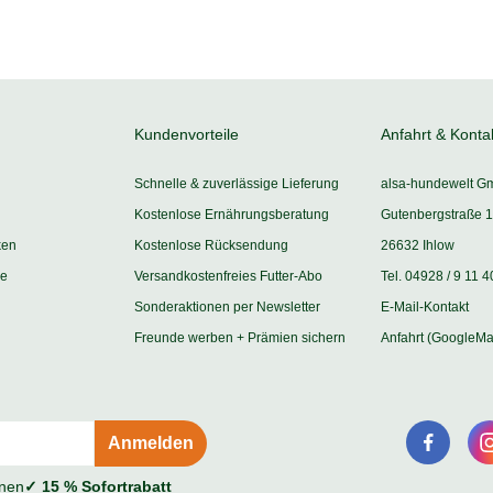
Kundenvorteile
Anfahrt & Konta
Schnelle & zuverlässige Lieferung
alsa-hundewelt G
Kostenlose Ernährungsberatung
Gutenbergstraße 1
ken
Kostenlose Rücksendung
26632 Ihlow
ie
Versandkostenfreies Futter-Abo
Tel. 04928 / 9 11 4
Sonderaktionen per Newsletter
E-Mail-Kontakt
Freunde werben + Prämien sichern
Anfahrt (GoogleMa
onen
✓ 15 % Sofortrabatt