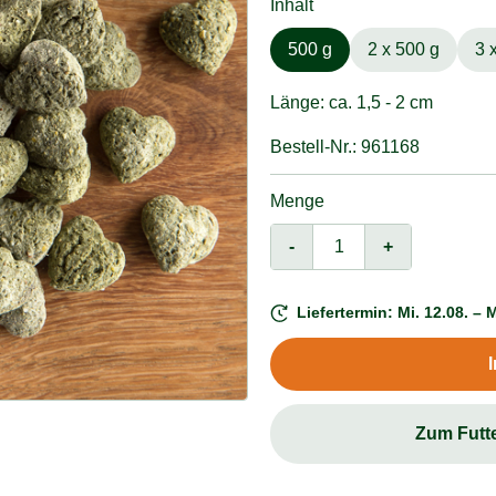
Inhalt
500 g
2 x 500 g
3 
Länge: ca. 1,5 - 2 cm
Bestell-Nr.: 961168
Menge
-
+
Liefertermin: Mi. 12.08. – M
Zum Futt