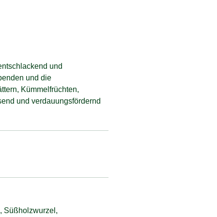
 entschlackend und
penden und die
ättern, Kümmelfrüchten,
send und verdauungsfördernd
, Süßholzwurzel,