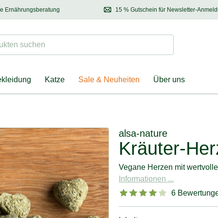
se Ernährungsberatung
15 % Gutschein für Newsletter-Anmel
 & Halter
Kontaktieren Sie unsere
Ernährungsberatung:
Entdecken Sie Neuhe
Tel.:
04928 – 9114 33
(Mo-Fr: 8.30 - 12.30 Uhr)
oder
per E-Mail
Suchen
ten suchen
ekleidung
Katze
Sale & Neuheiten
Über uns
alsa-nature
Kräuter-He
Vegane Herzen mit wertvolle
Informationen ...
6 Bewertung