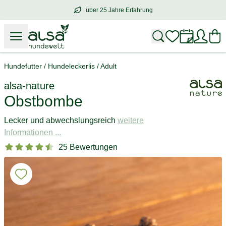
über 25 Jahre Erfahrung
über
25 Jahre Erfahrung
– mit Herz für 
Hundefutter
/
Hundeleckerlis
/
Adult
alsa-nature
Obstbombe
Lecker und abwechslungsreich
weitere
Informationen ...
25 Bewertungen