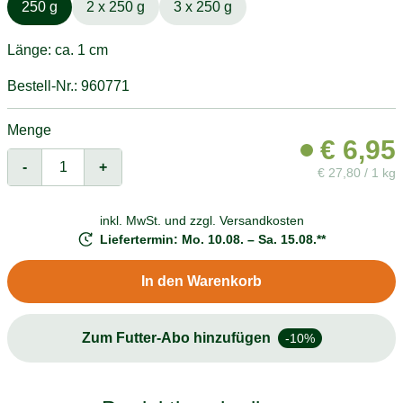
250 g
2 x 250 g
3 x 250 g
Länge: ca. 1 cm
Bestell-Nr.: 960771
Menge
€
6,95
-
+
€
27,80 / 1 kg
inkl. MwSt. und
zzgl. Versandkosten
Liefertermin: Mo. 10.08. – Sa. 15.08.**
In den Warenkorb
Zum Futter-Abo hinzufügen
-10%