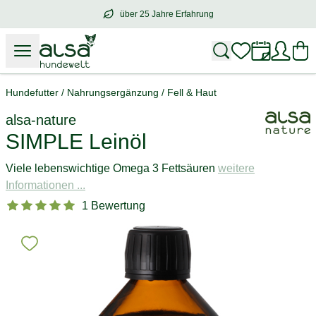
über 25 Jahre Erfahrung
über
25 Jahre Erfahrung
– mit Herz für 
Hundefutter
/
Nahrungsergänzung
/
Fell & Haut
alsa-nature
SIMPLE Leinöl
Viele lebenswichtige Omega 3 Fettsäuren
weitere
Informationen ...
1 Bewertung