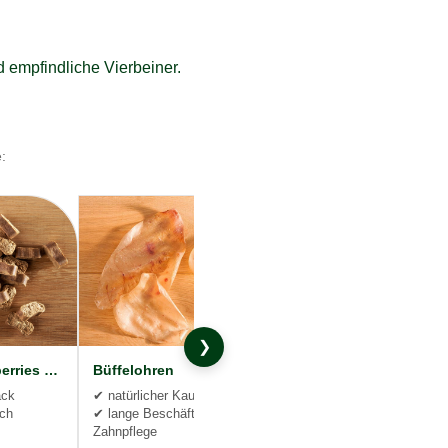
d empfindliche Vierbeiner.
:
❯
Wild & Cranberries Brocken
Büffelohren
ack
✔ natürlicher Kauspaß
sch
✔ lange Beschäftigung &
Zahnpflege