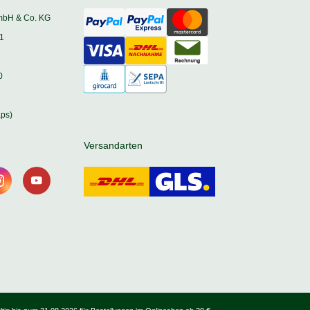
mbH & Co. KG
1
0
ps)
Versandarten