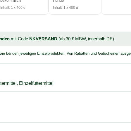
bekömmlich
Hunde
Inhalt: 1 x 400 g
Inhalt: 1 x 400 g
unden
mit Code
NKVERSAND
(ab 30 € MBW, innerhalb DE).
 Sie bei den jeweiligen Einzelprodukten. Von Rabatten und Gutscheinen ausg
ermittel, Einzelfuttermittel