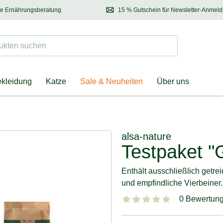
se Ernährungsberatung
15 % Gutschein für Newsletter-Anmel
 & Halter
Kontaktieren Sie unsere
Ernährungsberatung:
Entdecken Sie Neuhe
Tel.:
04928 – 9114 33
(Mo-Fr: 8.30 - 12.30 Uhr)
oder
per E-Mail
Suchen
ten suchen
ekleidung
Katze
Sale & Neuheiten
Über uns
alsa-nature
Testpaket "G
Enthält ausschließlich getrei
und empfindliche Vierbeiner
0 Bewertun