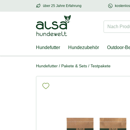
über 25 Jahre Erfahrung
kostenlo
über
25 Jahre Erfahrung
– mit Herz für Hund
Nach Produk
Hundefutter
Hundezubehör
Outdoor-B
Hundefutter
/
Pakete & Sets
/
Testpakete