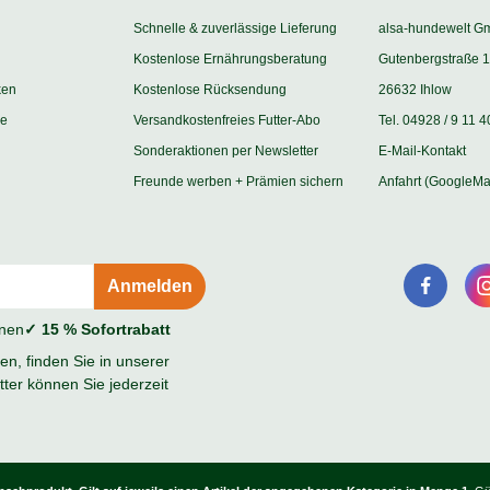
Schnelle & zuverlässige Lieferung
alsa-hundewelt G
Kostenlose Ernährungsberatung
Gutenbergstraße 1
ken
Kostenlose Rücksendung
26632 Ihlow
ie
Versandkostenfreies Futter-Abo
Tel. 04928 / 9 11 4
Sonderaktionen per Newsletter
E-Mail-Kontakt
Freunde werben + Prämien sichern
Anfahrt (GoogleMa
onen
✓ 15 % Sofortrabatt
n, finden Sie in unserer
ter können Sie jederzeit