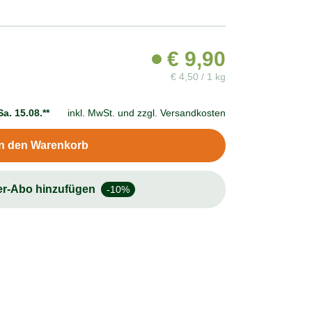
€
9,90
€
4,50 / 1 kg
Sa. 15.08.**
inkl. MwSt. und
zzgl. Versandkosten
In den Warenkorb
er-Abo hinzufügen
-10%