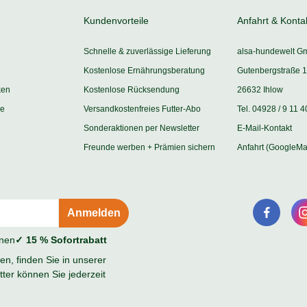
Kundenvorteile
Anfahrt & Konta
Schnelle & zuverlässige Lieferung
alsa-hundewelt G
Kostenlose Ernährungsberatung
Gutenbergstraße 1
ken
Kostenlose Rücksendung
26632 Ihlow
ie
Versandkostenfreies Futter-Abo
Tel. 04928 / 9 11 4
Sonderaktionen per Newsletter
E-Mail-Kontakt
Freunde werben + Prämien sichern
Anfahrt (GoogleMa
onen
✓ 15 % Sofortrabatt
n, finden Sie in unserer
ter können Sie jederzeit