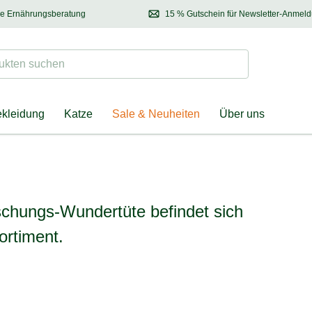
se Ernährungsberatung
15 % Gutschein für Newsletter-Anmel
 & Halter
Kontaktieren Sie unsere
Ernährungsberatung:
Entdecken Sie Neuhe
Tel.:
04928 – 9114 33
(Mo-Fr: 8.30 - 12.30 Uhr)
oder
per E-Mail
Suchen
ten suchen
ekleidung
Katze
Sale & Neuheiten
Über uns
aschungs-Wundertüte befindet sich
ortiment.