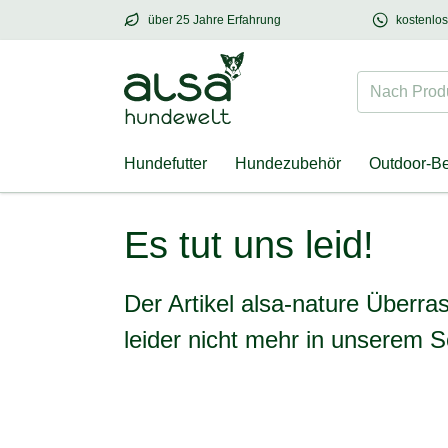
über 25 Jahre Erfahrung
kostenlo
über
25 Jahre Erfahrung
– mit Herz für Hund
Nach Produk
Hundefutter
Hundezubehör
Outdoor-B
alsa-nature Überraschungs-Wundertüte
Es tut uns leid!
Der Artikel alsa-nature Überr
leider nicht mehr in unserem S