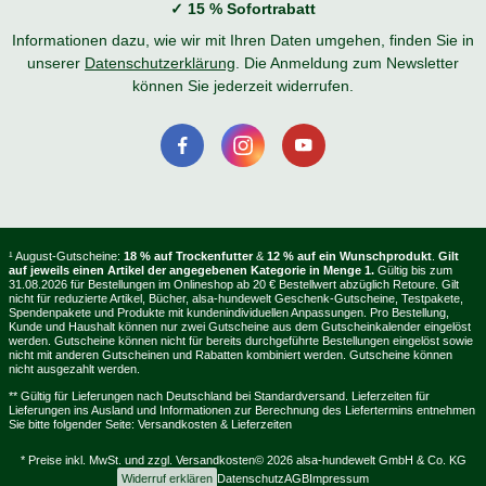
✓ 15 % Sofortrabatt
Informationen dazu, wie wir mit Ihren Daten umgehen, finden Sie in
unserer
Datenschutzerklärung
. Die Anmeldung zum Newsletter
können Sie jederzeit widerrufen.
¹ August-Gutscheine:
18 % auf Trockenfutter
&
12 % auf ein Wunschprodukt
.
Gilt
auf jeweils einen Artikel der angegebenen Kategorie in Menge 1.
Gültig bis zum
31.08.2026 für Bestellungen im Onlineshop ab 20 € Bestellwert abzüglich Retoure. Gilt
nicht für reduzierte Artikel, Bücher, alsa-hundewelt Geschenk-Gutscheine, Testpakete,
Spendenpakete und Produkte mit kundenindividuellen Anpassungen. Pro Bestellung,
Kunde und Haushalt können nur zwei Gutscheine aus dem Gutscheinkalender eingelöst
werden. Gutscheine können nicht für bereits durchgeführte Bestellungen eingelöst sowie
nicht mit anderen Gutscheinen und Rabatten kombiniert werden. Gutscheine können
nicht ausgezahlt werden.
** Gültig für Lieferungen nach Deutschland bei Standardversand. Lieferzeiten für
Lieferungen ins Ausland und Informationen zur Berechnung des Liefertermins entnehmen
Sie bitte folgender Seite:
Versandkosten & Lieferzeiten
* Preise inkl. MwSt. und zzgl.
Versandkosten
© 2026 alsa-hundewelt GmbH & Co. KG
Widerruf erklären
Datenschutz
AGB
Impressum