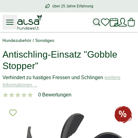
über 25 Jahre Erfahrung
über
25 Jahre Erfahrung
– mit Herz für 
Hundezubehör
/
Sonstiges
Antischling-Einsatz "Gobble
Stopper"
Verhindert zu hastiges Fressen und Schlingen
weitere
Informationen ...
0 Bewertungen