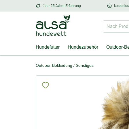
über 25 Jahre Erfahrung
kostenlo
über
25 Jahre Erfahrung
– mit Herz für Hund
Nach Produk
Hundefutter
Hundezubehör
Outdoor-B
Outdoor-Bekleidung
/
Sonstiges