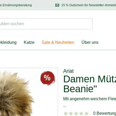
se Ernährungsberatung
15 % Gutschein für Newsletter-Anmel
 & Halter
Kontaktieren Sie unsere
Ernährungsberatung:
Entdecken Sie Neuhe
Tel.:
04928 – 9114 33
(Mo-Fr: 8.30 - 12.30 Uhr)
oder
per E-Mail
Suchen
ten suchen
ekleidung
Katze
Sale & Neuheiten
Über uns
Ariat
Damen Mütz
Beanie"
Mit angenehm weichem Fleec
...
0 Bewertun