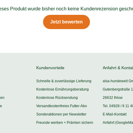
ieses Produkt wurde bisher noch keine Kundenrezension geschr
Jetzt bewerten
Kundenvorteile
Anfahrt & Konta
Schnelle & zuverlässige Lieferung
alsa-hundewelt G
Kostenlose Ernährungsberatung
Gutenbergstraße 1
ken
Kostenlose Rücksendung
26632 Ihlow
ie
Versandkostenfreies Futter-Abo
Tel. 04928 / 9 11 4
Sonderaktionen per Newsletter
E-Mail-Kontakt
Freunde werben + Prämien sichern
Anfahrt (GoogleMa