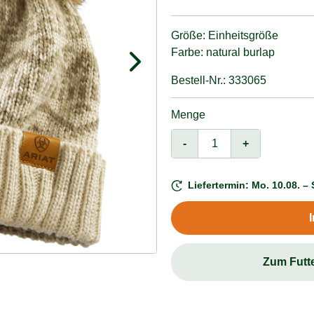
Größe: Einheitsgröße
Farbe: natural burlap
Bestell-Nr.: 333065
Menge
-
+
Liefertermin: Mo. 10.08. – 
Zum Futt