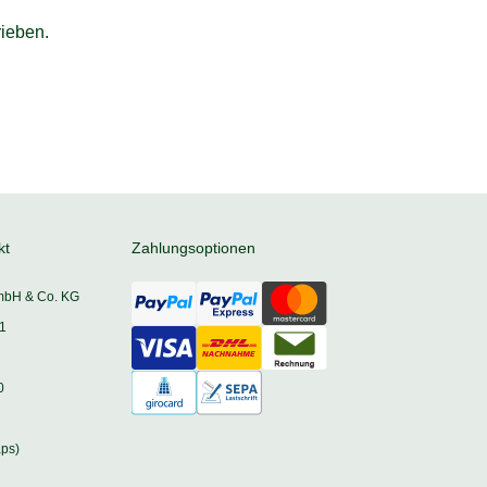
ieben.
kt
Zahlungsoptionen
mbH & Co. KG
1
0
ps)