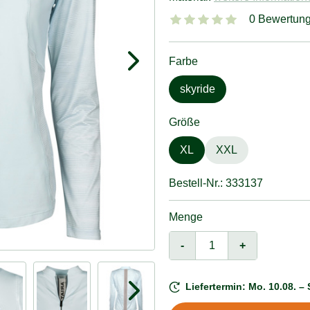
0 Bewertun
Farbe
skyride
Größe
XL
XXL
Bestell-Nr.: 333137
Menge
-
+
Liefertermin: Mo. 10.08. – 