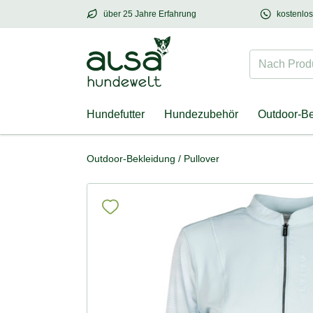
über 25 Jahre Erfahrung
kostenlo
über
25 Jahre Erfahrung
– mit Herz für Hund
Nach Produk
Hundefutter
Hundezubehör
Outdoor-B
Outdoor-Bekleidung
/
Pullover