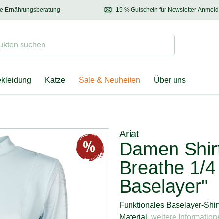
se Ernährungsberatung
15 % Gutschein für Newsletter-Anmel
 & Halter
Kontaktieren Sie unsere
Ernährungsberatung:
Entdecken Sie Neuhe
Tel.:
04928 – 9114 33
(Mo-Fr: 8.30 - 12.30 Uhr)
oder
per E-Mail
Suchen
ten suchen
ekleidung
Katze
Sale & Neuheiten
Über uns
Ariat
Damen Shi
Breathe 1/4
Baselayer"
Funktionales Baselayer-Shir
Material.
weitere Informatione