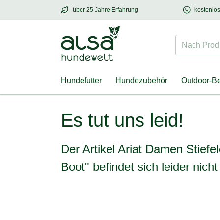
über 25 Jahre Erfahrung
kostenlo
über
25 Jahre Erfahrung
– mit Herz für Hund
Nach Produk
Hundefutter
Hundezubehör
Outdoor-B
Ariat Damen Stiefeletten "Fatbaby® Chelsea 
Es tut uns leid!
Der Artikel Ariat Damen Stief
Boot" befindet sich leider nic