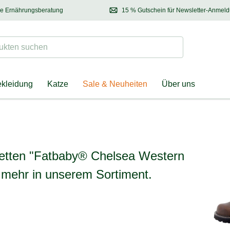
se Ernährungsberatung
15 % Gutschein für Newsletter-Anmel
 & Halter
Kontaktieren Sie unsere
Ernährungsberatung:
Entdecken Sie Neuhe
Tel.:
04928 – 9114 33
(Mo-Fr: 8.30 - 12.30 Uhr)
oder
per E-Mail
Suchen
ten suchen
ekleidung
Katze
Sale & Neuheiten
Über uns
Western Boot"
eletten "Fatbaby® Chelsea Western
ht mehr in unserem Sortiment.