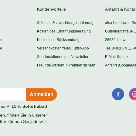
Kundenvorteile
Anfahrt & Konta
Schnelle & zuverlässige Lieferung
alsa-hundewelt G
Kostenlose Ernährungsberatung
Gutenbergstraße 1
ken
Kostenlose Rücksendung
26632 Ihlow
ie
Versandkostenfreies Futter-Abo
Tel. 04928 / 9 11 4
Sonderaktionen per Newsletter
E-Mail-Kontakt
Freunde werben + Prämien sichern
Anfahrt (GoogleMa
onen
✓ 15 % Sofortrabatt
n, finden Sie in unserer
ter können Sie jederzeit