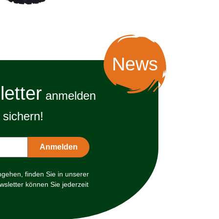
News
etter
anmelden
sichern!
mgehen, finden Sie in unserer
sletter können Sie jederzeit