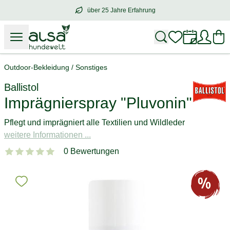
über 25 Jahre Erfahrung
über
25 Jahre Erfahrung
– mit Herz für 
Outdoor-Bekleidung
/
Sonstiges
Ballistol
Imprägnierspray "Pluvonin"
Pflegt und imprägniert alle Textilien und Wildleder
weitere Informationen ...
0 Bewertungen