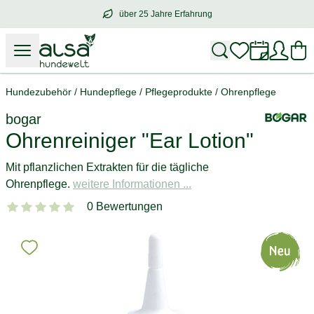
über 25 Jahre Erfahrung
über
25 Jahre Erfahrung
– mit Herz für 
Hundezubehör
/
Hundepflege
/
Pflegeprodukte
/
Ohrenpflege
bogar
Ohrenreiniger "Ear Lotion"
Mit pflanzlichen Extrakten für die tägliche
Ohrenpflege.
weitere Informationen ...
0 Bewertungen