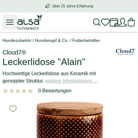
über 25 Jahre Erfahrung
über
25 Jahre Erfahrung
– mit Herz für 
Hundezubehör
/
Hundenapf & Co.
/
Futterbehälter
Cloud7®
Leckerlidose "Alain"
Hochwertige Leckerlidose aus Keramik mit
genoppter Struktur.
weitere Informationen ...
0 Bewertungen