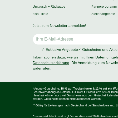
Umtausch + Rückgabe
Partnerprogramm
alsa Filiale
Stellenangebote
Jetzt zum Newsletter anmelden!
✓ Exklusive Angebote
✓ Gutscheine und Akti
Informationen dazu, wie wir mit Ihren Daten umgehe
Datenschutzerklärung
. Die Anmeldung zum Newslet
widerrufen.
¹ August-Gutscheine:
18 % auf Trockenfutter
&
12 % auf ein W
Bestellwert abzüglich Retoure. Gilt nicht für reduzierte Artikel
Haushalt können nur zwei Gutscheine aus dem Gutscheinkalender e
werden. Gutscheine können nicht ausgezahlt werden.
** Gültig für Lieferungen nach Deutschland bei Standardversand. L
* Preise inkl. MwSt. und zzgl.
Versandkosten
© 2026 alsa-hundewe