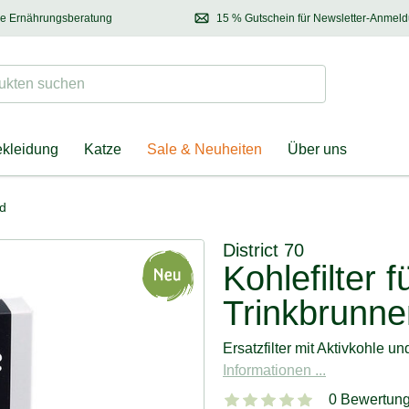
se Ernährungsberatung
15 % Gutschein für Newsletter-Anmel
 & Halter
Kontaktieren Sie unsere
Ernährungsberatung:
Entdecken Sie Neuhe
Tel.:
04928 – 9114 33
(Mo-Fr: 8.30 - 12.30 Uhr)
oder
per E-Mail
Suchen
ten suchen
ekleidung
Katze
Sale & Neuheiten
Über uns
nd
District 70
Kohlefilter f
Trinkbrunne
Ersatzfilter mit Aktivkohle 
Informationen ...
0 Bewertun