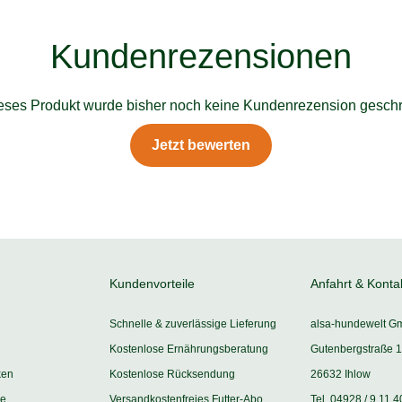
Kundenrezensionen
ieses Produkt wurde bisher noch keine Kundenrezension geschr
Jetzt bewerten
Kundenvorteile
Anfahrt & Konta
Schnelle & zuverlässige Lieferung
alsa-hundewelt G
Kostenlose Ernährungsberatung
Gutenbergstraße 1
ken
Kostenlose Rücksendung
26632 Ihlow
ie
Versandkostenfreies Futter-Abo
Tel. 04928 / 9 11 4