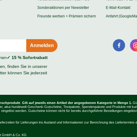
Sonderaktionen per Newsletter
E-Mail-Kontakt
Freunde werben + Prämien sichern
Anfahrt (GoogleMa
onen
✓ 15 % Sofortrabatt
n, finden Sie in unserer
ter können Sie jederzeit
unschprodukt
.
Gilt auf jeweils einen Artikel der angegebenen Kategorie in Menge 1.
Gül
, Bücher, alsa-hundewelt Geschenk-Gutscheine, Testpakete, Spendenpakete und Produkte mit k
ingelöst werden. Gutscheine können nicht für bereits durchgeführte Bestellungen eingelöst
ieferzeiten für Lieferungen ins Ausland und Informationen zur Berechnung des Liefertermins e
lt GmbH & Co. KG