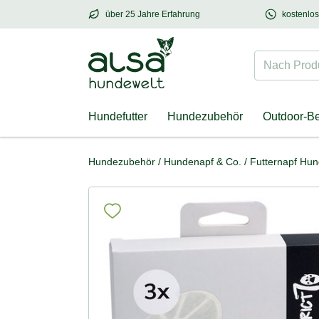
über 25 Jahre Erfahrung
kostenlo
über
25 Jahre Erfahrung
– mit Herz für Hund
Nach Produk
Hundefutter
Hundezubehör
Outdoor-B
Hundezubehör
/
Hundenapf & Co.
/
Futternapf Hu