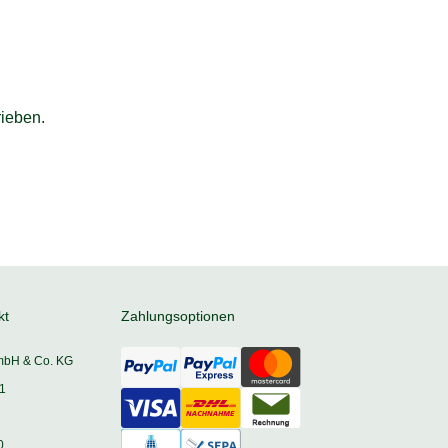
ieben.
kt
Zahlungsoptionen
mbH & Co. KG
1
0