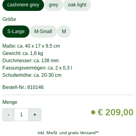
cashmere grey
grey
oak light
Größe
S-Large
M-Small
M
Maße: ca. 40 x 17 x 9,5 cm
Gewicht: ca. 1,6 kg
Durchmesser: ca. 138 mm
Fassungsvermögen: ca. 2 x 0,3 l
Schulterhöhe: ca. 20-30 cm
Bestell-Nr.: 810146
Menge
€
209,00
-
+
inkl. MwSt. und
gratis Versand**