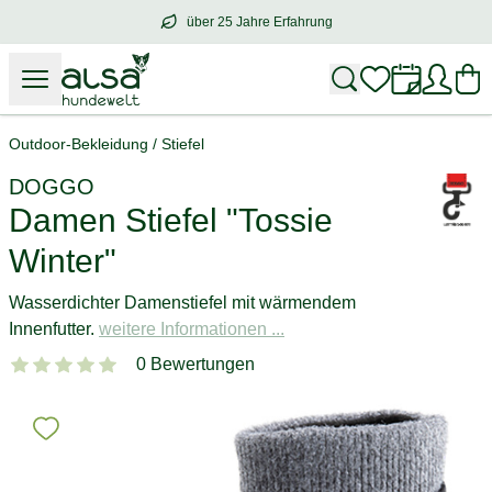
über 25 Jahre Erfahrung
über
25 Jahre Erfahrung
– mit Herz für 
Outdoor-Bekleidung
/
Stiefel
DOGGO
Damen Stiefel "Tossie
Winter"
Wasserdichter Damenstiefel mit wärmendem
Innenfutter.
weitere Informationen ...
0 Bewertungen