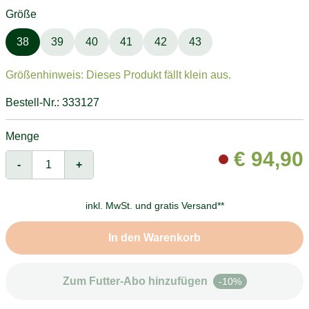
Größe
38
39
40
41
42
43
Größenhinweis: Dieses Produkt fällt klein aus.
Bestell-Nr.: 333127
Menge
€
94,90
-
+
inkl. MwSt. und
gratis Versand**
In den Warenkorb
Zum Futter-Abo hinzufügen
-10%