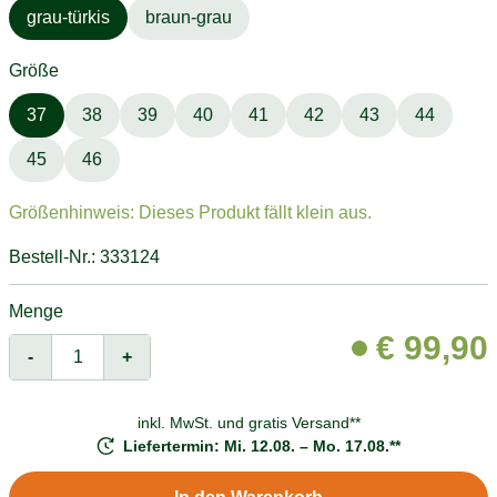
grau-türkis
braun-grau
Größe
37
38
39
40
41
42
43
44
45
46
Größenhinweis: Dieses Produkt fällt klein aus.
Bestell-Nr.: 333124
Menge
€
99,90
-
+
inkl. MwSt. und
gratis Versand**
Liefertermin: Mi. 12.08. – Mo. 17.08.**