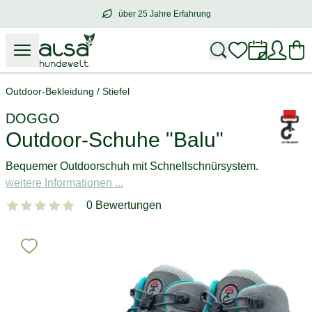
über 25 Jahre Erfahrung
über
25 Jahre Erfahrung
– mit Herz für 
Outdoor-Bekleidung
/
Stiefel
DOGGO
Outdoor-Schuhe "Balu"
Bequemer Outdoorschuh mit Schnellschnürsystem.
weitere Informationen ...
0 Bewertungen