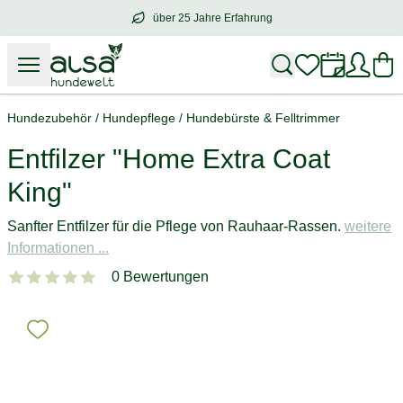
über 25 Jahre Erfahrung
über
25 Jahre Erfahrung
– mit Herz für 
Hundezubehör
/
Hundepflege
/
Hundebürste & Felltrimmer
Entfilzer "Home Extra Coat
King"
Sanfter Entfilzer für die Pflege von Rauhaar-Rassen.
weitere
Informationen ...
0 Bewertungen