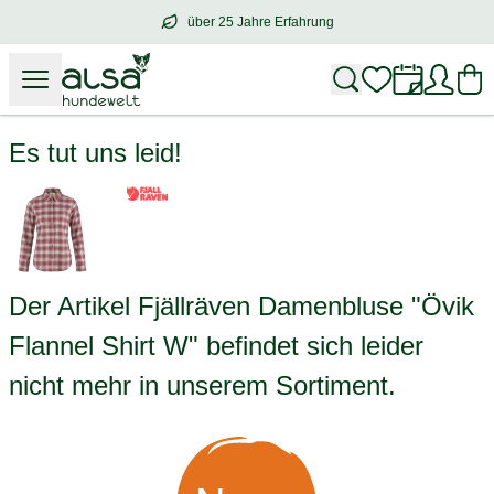
über 25 Jahre Erfahrung
über
25 Jahre Erfahrung
– mit Herz für 
Fjällräven Damenbluse "Övik Flannel Shirt W"
Es tut uns leid!
Der Artikel Fjällräven Damenbluse "Övik
Flannel Shirt W" befindet sich leider
nicht mehr in unserem Sortiment.