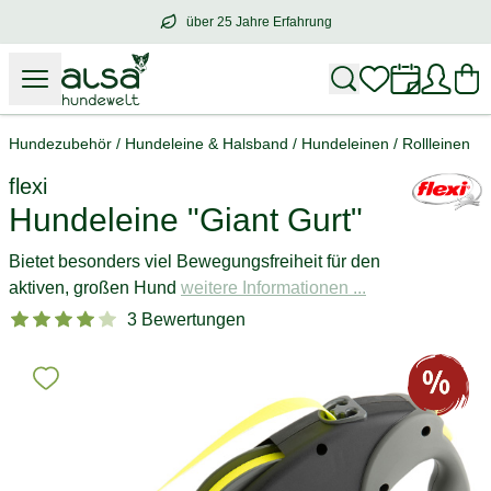
über 25 Jahre Erfahrung
über
25 Jahre Erfahrung
– mit Herz für 
Hundezubehör
/
Hundeleine & Halsband
/
Hundeleinen
/
Rollleinen
flexi
Hundeleine "Giant Gurt"
Bietet besonders viel Bewegungsfreiheit für den
aktiven, großen Hund
weitere Informationen ...
3 Bewertungen