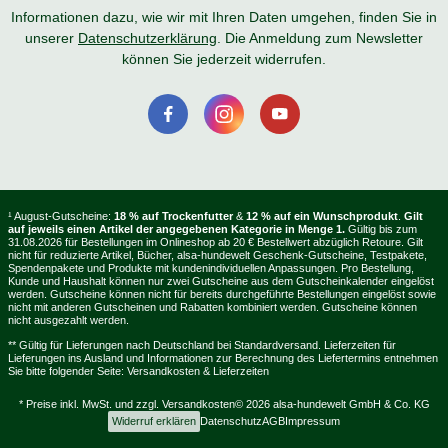
Informationen dazu, wie wir mit Ihren Daten umgehen, finden Sie in
unserer
Datenschutzerklärung
. Die Anmeldung zum Newsletter
können Sie jederzeit widerrufen.
¹ August-Gutscheine:
18 % auf Trockenfutter
&
12 % auf ein Wunschprodukt
.
Gilt
auf jeweils einen Artikel der angegebenen Kategorie in Menge 1.
Gültig bis zum
31.08.2026 für Bestellungen im Onlineshop ab 20 € Bestellwert abzüglich Retoure. Gilt
nicht für reduzierte Artikel, Bücher, alsa-hundewelt Geschenk-Gutscheine, Testpakete,
Spendenpakete und Produkte mit kundenindividuellen Anpassungen. Pro Bestellung,
Kunde und Haushalt können nur zwei Gutscheine aus dem Gutscheinkalender eingelöst
werden. Gutscheine können nicht für bereits durchgeführte Bestellungen eingelöst sowie
nicht mit anderen Gutscheinen und Rabatten kombiniert werden. Gutscheine können
nicht ausgezahlt werden.
** Gültig für Lieferungen nach Deutschland bei Standardversand. Lieferzeiten für
Lieferungen ins Ausland und Informationen zur Berechnung des Liefertermins entnehmen
Sie bitte folgender Seite:
Versandkosten & Lieferzeiten
* Preise inkl. MwSt. und zzgl.
Versandkosten
© 2026 alsa-hundewelt GmbH & Co. KG
Widerruf erklären
Datenschutz
AGB
Impressum