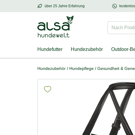
über 25 Jahre Erfahrung
kostenlo
über
25 Jahre Erfahrung
– mit Herz für Hund
Nach Produk
Hundefutter
Hundezubehör
Outdoor-B
Hundezubehör
/
Hundepflege
/
Gesundheit & Gen