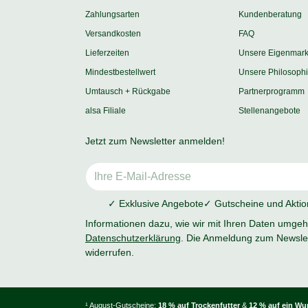
Zahlungsarten
Kundenberatung
Versandkosten
FAQ
Lieferzeiten
Unsere Eigenmar
Mindestbestellwert
Unsere Philosoph
Umtausch + Rückgabe
Partnerprogramm
alsa Filiale
Stellenangebote
Jetzt zum Newsletter anmelden!
✓ Exklusive Angebote
✓ Gutscheine und Akti
Informationen dazu, wie wir mit Ihren Daten umgehe
Datenschutzerklärung
. Die Anmeldung zum Newslet
widerrufen.
¹ August-Gutscheine:
18 % auf Trockenfutter
&
12 % auf ein W