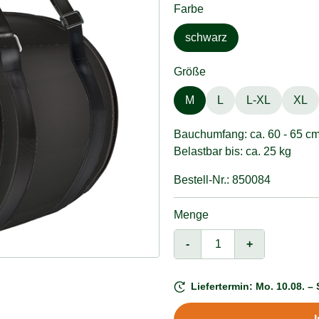
Farbe
schwarz
Größe
M
L
L-XL
XL
Bauchumfang: ca. 60 - 65 c
Belastbar bis: ca. 25 kg
Bestell-Nr.: 850084
Menge
-
+
Liefertermin: Mo. 10.08. – 