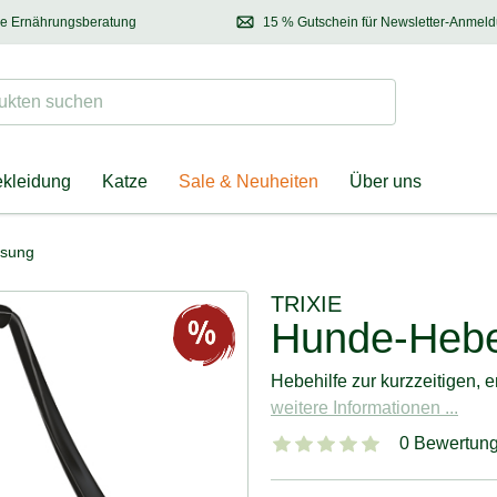
se Ernährungsberatung
15 % Gutschein für Newsletter-Anmel
 & Halter
Kontaktieren Sie unsere
Ernährungsberatung:
Entdecken Sie Neuhe
Tel.:
04928 – 9114 33
(Mo-Fr: 8.30 - 12.30 Uhr)
oder
per E-Mail
Suchen
ten suchen
ekleidung
Katze
Sale & Neuheiten
Über uns
esung
TRIXIE
Hunde-Hebe
Hebehilfe zur kurzzeitigen, 
weitere Informationen ...
0 Bewertun