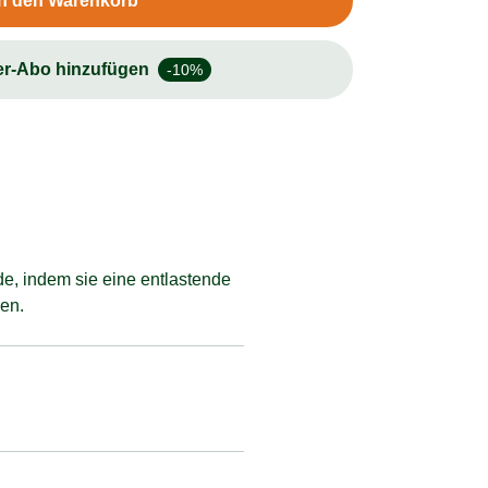
In den Warenkorb
er-Abo hinzufügen
-10%
de, indem sie eine entlastende
gen.