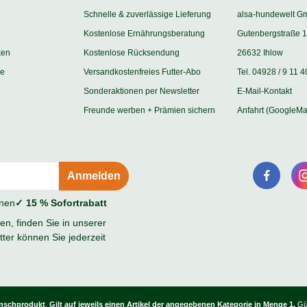
Schnelle & zuverlässige Lieferung
alsa-hundewelt G
Kostenlose Ernährungsberatung
Gutenbergstraße 1
ken
Kostenlose Rücksendung
26632 Ihlow
ie
Versandkostenfreies Futter-Abo
Tel. 04928 / 9 11 4
Sonderaktionen per Newsletter
E-Mail-Kontakt
Freunde werben + Prämien sichern
Anfahrt (GoogleMa
onen
✓ 15 % Sofortrabatt
n, finden Sie in unserer
ter können Sie jederzeit
unschprodukt
.
Gilt auf jeweils einen Artikel der angegebenen Kategorie in Menge 1.
Gül