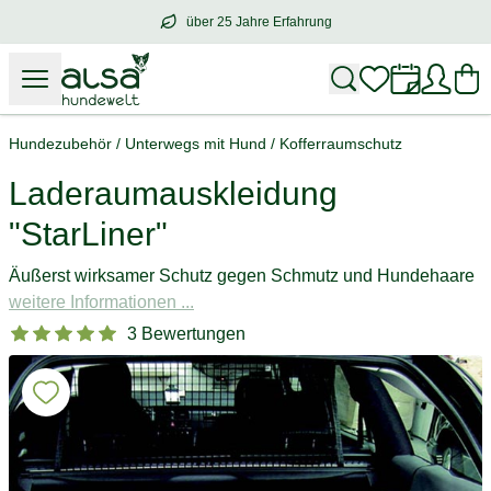
über 25 Jahre Erfahrung
über
25 Jahre Erfahrung
– mit Herz für 
Hundezubehör
/
Unterwegs mit Hund
/
Kofferraumschutz
Laderaumauskleidung
"StarLiner"
Äußerst wirksamer Schutz gegen Schmutz und Hundehaare
weitere Informationen ...
3 Bewertungen