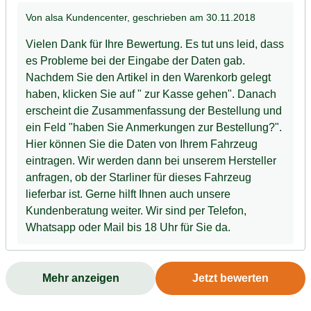
Typenbezeichnung bei Ihrer Bestellung mit an." Das ist
Von alsa Kundencenter
, geschrieben am 30.11.2018
leider nicht zu finden, weder bei der
Produktbeschreibung noch im Warenkorb; sehr ärgerlich
Vielen Dank für Ihre Bewertung. Es tut uns leid, dass
und vergeudete Zeit!
es Probleme bei der Eingabe der Daten gab.
Nachdem Sie den Artikel in den Warenkorb gelegt
haben, klicken Sie auf " zur Kasse gehen". Danach
erscheint die Zusammenfassung der Bestellung und
ein Feld "haben Sie Anmerkungen zur Bestellung?".
Hier können Sie die Daten von Ihrem Fahrzeug
eintragen. Wir werden dann bei unserem Hersteller
anfragen, ob der Starliner für dieses Fahrzeug
lieferbar ist. Gerne hilft Ihnen auch unsere
Kundenberatung weiter. Wir sind per Telefon,
Whatsapp oder Mail bis 18 Uhr für Sie da.
Mehr anzeigen
Jetzt bewerten