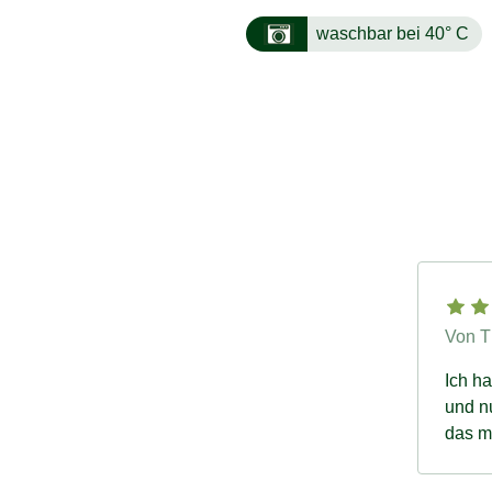
waschbar bei 40° C
Von T
Ich h
und n
das m
meine 
ihn w