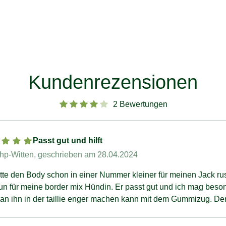
Kundenrezensionen
2 Bewertungen
Passt gut und hilft
hp-Witten
, geschrieben am 28.04.2024
atte den Body schon in einer Nummer kleiner für meinen Jack ru
un für meine border mix Hündin. Er passt gut und ich mag beso
an ihn in der taillie enger machen kann mit dem Gummizug. De
Hündin ist sehr schlank und sonst schlabbern die bodys. Sie tr
egen ihrer Scheinschwangerschaft damit sie nicht an ihne milch