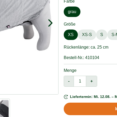
Farbe
grau
Größe
XS
XS-S
S
S-
Rückenlänge: ca. 25 cm
Bestell-Nr.: 410104
Menge
-
+
Liefertermin: Mi. 12.08. – M