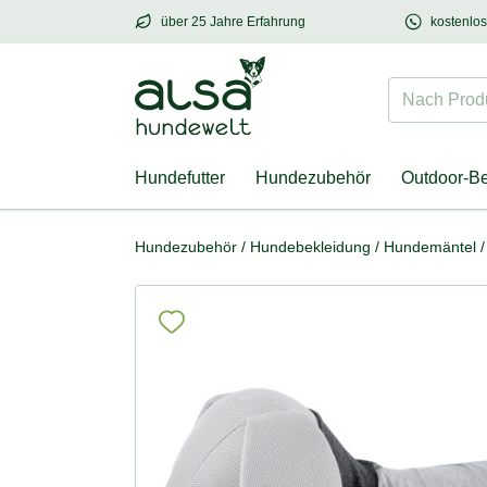
über 25 Jahre Erfahrung
kostenlo
über
25 Jahre Erfahrung
– mit Herz für Hund
Nach Produk
Hundefutter
Hundezubehör
Outdoor-B
Hundezubehör
/
Hundebekleidung
/
Hundemäntel
/