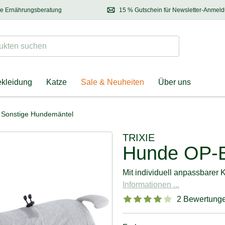
se Ernährungsberatung
15 % Gutschein für Newsletter-Anmel
 & Halter
Kontaktieren Sie unsere
Ernährungsberatung:
Entdecken Sie Neuhe
Tel.:
04928 – 9114 33
(Mo-Fr: 8.30 - 12.30 Uhr)
oder
per E-Mail
Suchen
ten suchen
ekleidung
Katze
Sale & Neuheiten
Über uns
Sonstige Hundemäntel
TRIXIE
Hunde OP-
Mit individuell anpassbarer K
Informationen ...
2 Bewertung