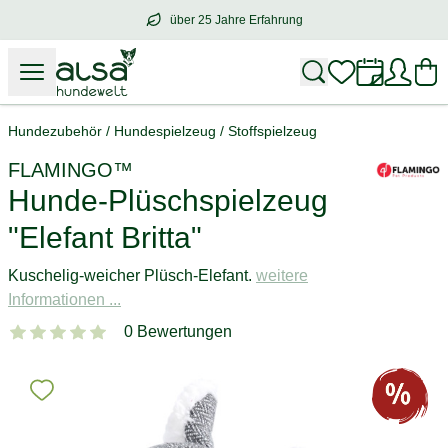
über 25 Jahre Erfahrung
über
25 Jahre Erfahrung
– mit Herz für 
Hundezubehör
/
Hundespielzeug
/
Stoffspielzeug
FLAMINGO™
Hunde-Plüschspielzeug
"Elefant Britta"
Kuschelig-weicher Plüsch-Elefant.
weitere
Informationen ...
0 Bewertungen