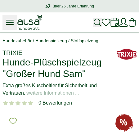
über 25 Jahre Erfahrung
über
25 Jahre Erfahrung
– mit Herz für 
Hundezubehör
/
Hundespielzeug
/
Stoffspielzeug
TRIXIE
Hunde-Plüschspielzeug
"Großer Hund Sam"
Extra großes Kuscheltier für Sicherheit und
Vertrauen.
weitere Informationen ...
0 Bewertungen