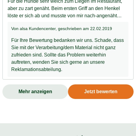
Für die Hunde sehr weich zum Liegen im Restaurant,
aber zu zart genäht. Beim ersten Griff an den Henkel
löste er sich ab und musste von mir nach-angenäht
werden. Zieht zudem gerne Fäden an den weiteren
Von alsa Kundencenter
, geschrieben am 22.02.2019
Nähten. Für geschickte Eigentümer kein Problem, aber
lästig.
Für Ihre Bewertung bedanken wir uns. Schade, dass
Sie mit der Verarbeitung/dem Material nicht ganz
zufrieden sind. Sollte das Problem weiterhin
auftreten, wenden Sie sich gerne an unsere
Reklamationsabteilung.
Mehr anzeigen
Jetzt bewerten