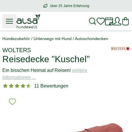
über 25 Jahre Erfahrung
über
25 Jahre Erfahrung
– mit Herz für 
Hundezubehör
/
Unterwegs mit Hund
/
Autoschondecken
WOLTERS
Reisedecke "Kuschel"
Ein bisschen Heimat auf Reisen!
weitere
Informationen ...
11 Bewertungen