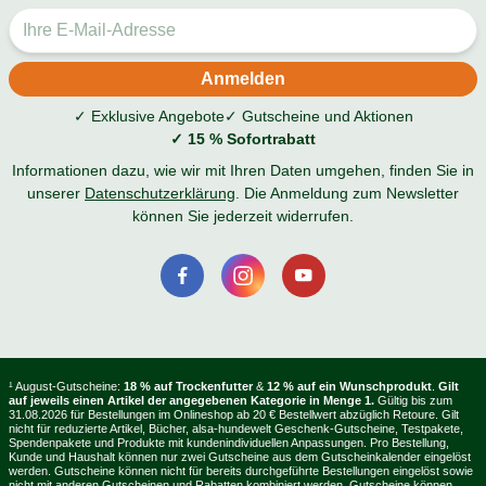
✓ Exklusive Angebote
✓ Gutscheine und Aktionen
✓ 15 % Sofortrabatt
Informationen dazu, wie wir mit Ihren Daten umgehen, finden Sie in
unserer
Datenschutzerklärung
. Die Anmeldung zum Newsletter
können Sie jederzeit widerrufen.
¹ August-Gutscheine:
18 % auf Trockenfutter
&
12 % auf ein Wunschprodukt
.
Gilt
auf jeweils einen Artikel der angegebenen Kategorie in Menge 1.
Gültig bis zum
31.08.2026 für Bestellungen im Onlineshop ab 20 € Bestellwert abzüglich Retoure. Gilt
nicht für reduzierte Artikel, Bücher, alsa-hundewelt Geschenk-Gutscheine, Testpakete,
Spendenpakete und Produkte mit kundenindividuellen Anpassungen. Pro Bestellung,
Kunde und Haushalt können nur zwei Gutscheine aus dem Gutscheinkalender eingelöst
werden. Gutscheine können nicht für bereits durchgeführte Bestellungen eingelöst sowie
nicht mit anderen Gutscheinen und Rabatten kombiniert werden. Gutscheine können