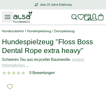
über 25 Jahre Erfahrung
über
25 Jahre Erfahrung
– mit Herz für 
Hundezubehör
/
Hundespielzeug
/
Zerrspielzeug
Hundespielzeug "Floss Boss
Dental Rope extra heavy"
Schweres Tau aus recycelter Baumwolle.
weitere
Informationen ...
0 Bewertungen