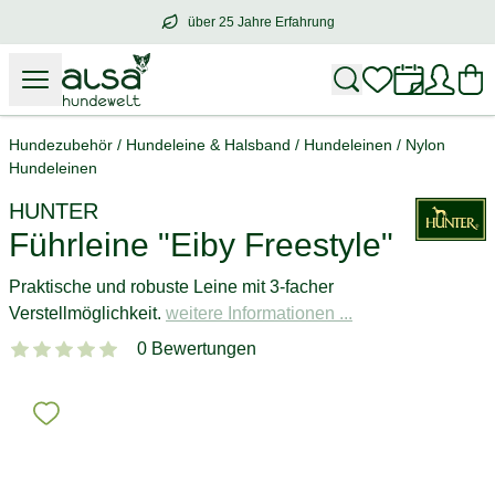
über 25 Jahre Erfahrung
über
25 Jahre Erfahrung
– mit Herz für 
Hundezubehör
/
Hundeleine & Halsband
/
Hundeleinen
/
Nylon
Hundeleinen
HUNTER
Führleine "Eiby Freestyle"
Praktische und robuste Leine mit 3-facher
Verstellmöglichkeit.
weitere Informationen ...
0 Bewertungen