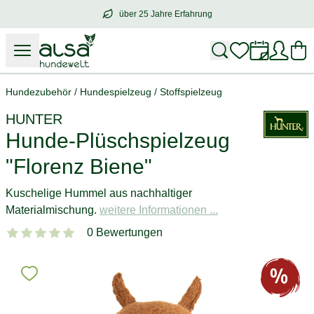
über 25 Jahre Erfahrung
über
25 Jahre Erfahrung
– mit Herz für 
Hundezubehör
/
Hundespielzeug
/
Stoffspielzeug
HUNTER
Hunde-Plüschspielzeug
"Florenz Biene"
Kuschelige Hummel aus nachhaltiger
Materialmischung.
weitere Informationen ...
0 Bewertungen