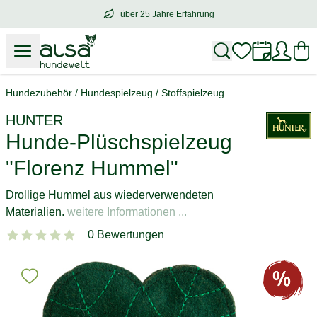
über 25 Jahre Erfahrung
über
25 Jahre Erfahrung
– mit Herz für 
Hundezubehör
/
Hundespielzeug
/
Stoffspielzeug
HUNTER
Hunde-Plüschspielzeug
"Florenz Hummel"
Drollige Hummel aus wiederverwendeten
Materialien.
weitere Informationen ...
0 Bewertungen