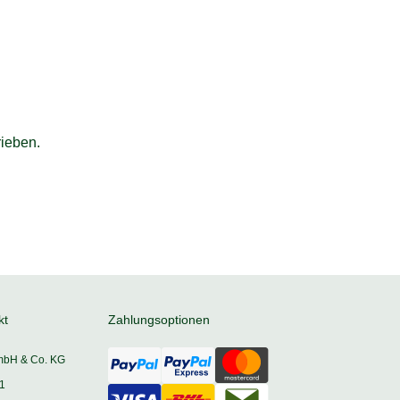
ieben.
kt
Zahlungsoptionen
mbH & Co. KG
1