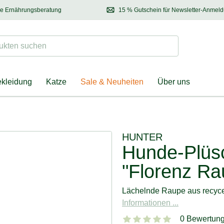
se Ernährungsberatung
15 % Gutschein für Newsletter-Anmel
 & Halter
Kontaktieren Sie unsere
Ernährungsberatung:
Entdecken Sie Neuhe
Tel.:
04928 – 9114 33
(Mo-Fr: 8.30 - 12.30 Uhr)
oder
per E-Mail
Suchen
ten suchen
ekleidung
Katze
Sale & Neuheiten
Über uns
HUNTER
Hunde-Plüs
"Florenz Ra
Lächelnde Raupe aus recyce
Informationen ...
0 Bewertun