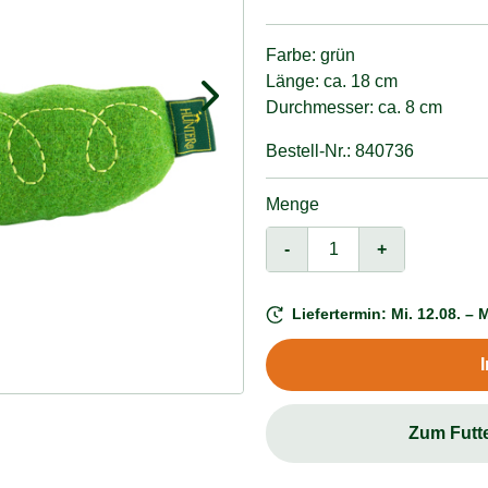
Farbe: grün
Länge: ca. 18 cm
Durchmesser: ca. 8 cm
Bestell-Nr.: 840736
Menge
-
+
Liefertermin: Mi. 12.08. – M
Zum Futt