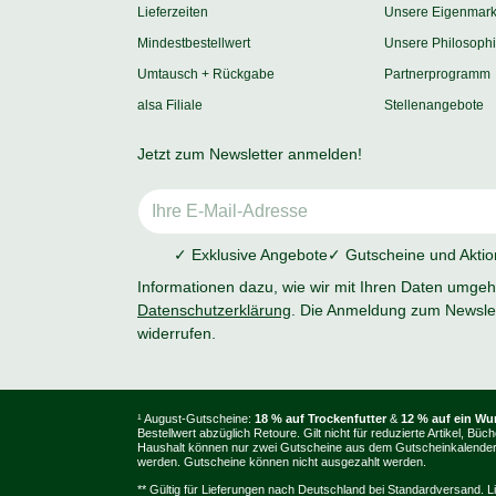
Lieferzeiten
Unsere Eigenmar
Mindestbestellwert
Unsere Philosoph
Umtausch + Rückgabe
Partnerprogramm
alsa Filiale
Stellenangebote
Jetzt zum Newsletter anmelden!
✓ Exklusive Angebote
✓ Gutscheine und Akti
Informationen dazu, wie wir mit Ihren Daten umgehe
Datenschutzerklärung
. Die Anmeldung zum Newslet
widerrufen.
¹ August-Gutscheine:
18 % auf Trockenfutter
&
12 % auf ein W
Bestellwert abzüglich Retoure. Gilt nicht für reduzierte Artikel
Haushalt können nur zwei Gutscheine aus dem Gutscheinkalender e
werden. Gutscheine können nicht ausgezahlt werden.
** Gültig für Lieferungen nach Deutschland bei Standardversand. L