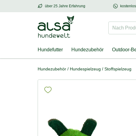
über 25 Jahre Erfahrung
kostenlo
über
25 Jahre Erfahrung
– mit Herz für Hund
Nach Produk
Hundefutter
Hundezubehör
Outdoor-B
Hundezubehör
/
Hundespielzeug
/
Stoffspielzeug