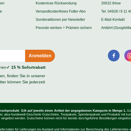
ken
Kostenlose Rücksendung
26632 Ihlow
ie
Versandkostenfreies Futter-Abo
Tel. 04928 / 9 11 4
Sonderaktionen per Newsletter
E-Mail-Kontakt
Freunde werben + Prämien sichern
Anfahrt (GoogleMa
onen
✓ 15 % Sofortrabatt
n, finden Sie in unserer
ter können Sie jederzeit
unschprodukt
.
Gilt auf jeweils einen Artikel der angegebenen Kategorie in Menge 1.
Gül
, Bücher, alsa-hundewelt Geschenk-Gutscheine, Testpakete, Spendenpakete und Produkte mit k
ingelöst werden. Gutscheine können nicht für bereits durchgeführte Bestellungen eingelöst
ieferzeiten für Lieferungen ins Ausland und Informationen zur Berechnung des Liefertermins e