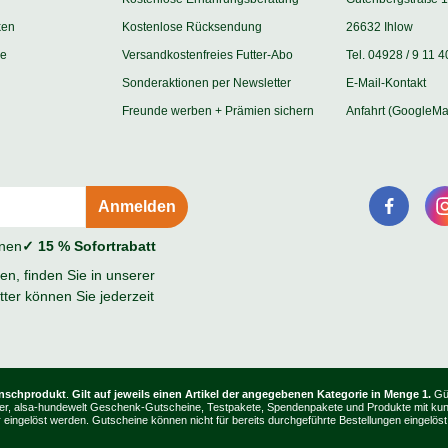
ken
Kostenlose Rücksendung
26632 Ihlow
ie
Versandkostenfreies Futter-Abo
Tel. 04928 / 9 11 4
Sonderaktionen per Newsletter
E-Mail-Kontakt
Freunde werben + Prämien sichern
Anfahrt (GoogleMa
onen
✓ 15 % Sofortrabatt
n, finden Sie in unserer
ter können Sie jederzeit
unschprodukt
.
Gilt auf jeweils einen Artikel der angegebenen Kategorie in Menge 1.
Gül
, Bücher, alsa-hundewelt Geschenk-Gutscheine, Testpakete, Spendenpakete und Produkte mit k
ingelöst werden. Gutscheine können nicht für bereits durchgeführte Bestellungen eingelöst