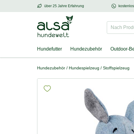
über 25 Jahre Erfahrung
kostenlo
über
25 Jahre Erfahrung
– mit Herz für Hund
Nach Produk
Hundefutter
Hundezubehör
Outdoor-B
Hundezubehör
/
Hundespielzeug
/
Stoffspielzeug