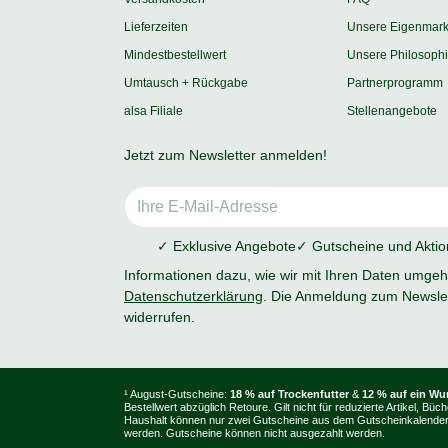
Lieferzeiten
Unsere Eigenmar
Mindestbestellwert
Unsere Philosoph
Umtausch + Rückgabe
Partnerprogramm
alsa Filiale
Stellenangebote
Jetzt zum Newsletter anmelden!
✓ Exklusive Angebote
✓ Gutscheine und Akti
Informationen dazu, wie wir mit Ihren Daten umgehe
Datenschutzerklärung
. Die Anmeldung zum Newslet
widerrufen.
¹ August-Gutscheine:
18 % auf Trockenfutter
&
12 % auf ein W
Bestellwert abzüglich Retoure. Gilt nicht für reduzierte Artikel
Haushalt können nur zwei Gutscheine aus dem Gutscheinkalender e
werden. Gutscheine können nicht ausgezahlt werden.