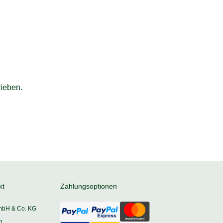
ieben.
kt
Zahlungsoptionen
mbH & Co. KG
1