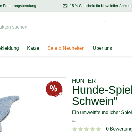
se Ernährungsberatung
15 % Gutschein für Newsletter-Anmel
 & Halter
Kontaktieren Sie unsere
Ernährungsberatung:
Entdecken Sie Neuhe
Tel.:
04928 – 9114 33
(Mo-Fr: 8.30 - 12.30 Uhr)
oder
per E-Mail
Suchen
ten suchen
ekleidung
Katze
Sale & Neuheiten
Über uns
HUNTER
Hunde-Spiel
Schwein"
Ein umweltfreundlicher Spiel
...
0 Bewertun